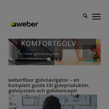
WEBER
KOMFORTGOLV
Optimalt golvvärmesystem
1
2
3
4
weberfloor golvnavigator – en
komplett guide till golvprodukter,
golvsystem och golvkoncept!