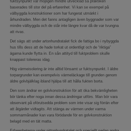
fuktsynpunkt var möjligen mindre utvecklad så praktiken
baserades till stor del på erfarenhet. Vi kan se exempel på
välbyggda konstruktioner som har fungerat utmärkt i
århundraden. Men det fanns antagligen även byggnader som var
mindre välbyggda och de står inte längre kvar då de var tvungna
att rivas.
Det sägs att under artonhundratalet fick de fattiga bo i nybyggda
hus tills dess att de hade torkat ut ordentligt och de “riktiga”
ägarna kunde flytta in. En sån attityd till fuktproblem skulle
knappast tolereras idag.
Hög värmeisolering är inte alltid lönsamt ur fuktsynpunkt. I äldre
torpargrunder kan exempelvis värmeläckage till grunden genom
äldre golvbjälklag ibland hjälpa till att hålla fukten borta.
Den som ändrar en golvkonstruktion för att öka bekvämligheten
bör tänka efter noga innan dessa ändringar utförs. Man bör vara
observant på oförutsedda problem som inte visar sig förrän efter
att åtgärder vidtagits. Att stänga av värmen under varma
sommarmånader kan vara förödande för en golvkonstruktion
belagd med en tät matta.
Erfarenheterna under nittonhundratalet och speciellt sedan andra