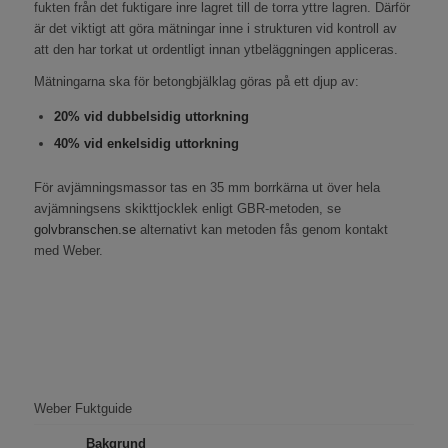
fukten från det fuktigare inre lagret till de torra yttre lagren. Därför
är det viktigt att göra mätningar inne i strukturen vid kontroll av
att den har torkat ut ordentligt innan ytbeläggningen appliceras.
Mätningarna ska för betongbjälklag göras på ett djup av:
20% vid dubbelsidig uttorkning
40% vid enkelsidig uttorkning
För avjämningsmassor tas en 35 mm borrkärna ut över hela
avjämningsens skikttjocklek enligt GBR-metoden, se
golvbranschen.se
alternativt kan metoden fås genom kontakt
med Weber.
Weber Fuktguide
Bakgrund