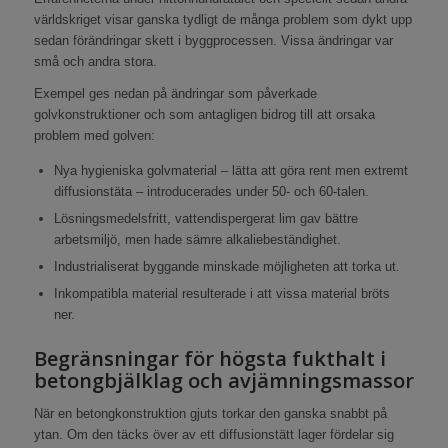
världskriget visar ganska tydligt de många problem som dykt upp
sedan förändringar skett i byggprocessen. Vissa ändringar var
små och andra stora.
Exempel ges nedan på ändringar som påverkade
golvkonstruktioner och som antagligen bidrog till att orsaka
problem med golven:
Nya hygieniska golvmaterial – lätta att göra rent men extremt
diffusionstäta – introducerades under 50- och 60-talen.
Lösningsmedelsfritt, vattendispergerat lim gav bättre
arbetsmiljö, men hade sämre alkaliebeständighet.
Industrialiserat byggande minskade möjligheten att torka ut.
Inkompatibla material resulterade i att vissa material bröts
ner.
Begränsningar för högsta fukthalt i
betongbjälklag och avjämningsmassor
När en betongkonstruktion gjuts torkar den ganska snabbt på
ytan. Om den täcks över av ett diffusionstätt lager fördelar sig