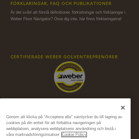
FÖRKLARINGAR, FAQ OCH PUBLIKATIONER
Är det svårt att förstå definitioner, förkortningar och förklaringar i
Weber Floor Navigator? Oroa dig inte,
här finns förklaringarna!
CERTIFIERADE WEBER GOLVENTREPRENÖRER
Genom att klicka på "Acceptera alla" samtycker du till lagring av
cookies på din enhet för att förbättra navigeringen på
FÖLJ OSS PÅ SOCIALA MEDIER
webbplatsen, analysera webbplatsens användning och bistå i
våra marknadsföringsinsatser.
Cookie Policy