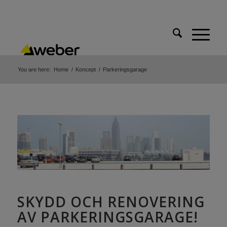
You are here:
Home
/
Koncept
/
Parkeringsgarage
SKYDD OCH RENOVERING
AV PARKERINGSGARAGE!