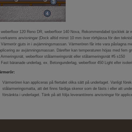
 weberfloor 120 Reno DR, weberfloor 140 Nova, Rekommendabel tjocklek är mi
llverkarens anvisningar (Dock alltid minst 10 mm över rörhjässa för den teknis
 Värmerör gjuts in i avjämningsmassan. Värmerören får inte vara påslagna me
plicering av avjämningsmassan. Därefter kan temperaturen höjas med fem grad
 Armeringsnät, weberfloor stålarmeringsnät eller stålarmeringsnät #5 s150
 Fast bäranade underlag, ex. Betongunderlag, weberfloor 450 Light eller isoler
ärmerör:
Värmerören kan appliceras på flertalet olika sätt på underlaget. Vanligt för
stålarmeringsmatta, att det finns färdiga skenor som de fästs i eller att unde
försänkta i underlaget. Tänk på att följa leverantörens anvisningar för appli