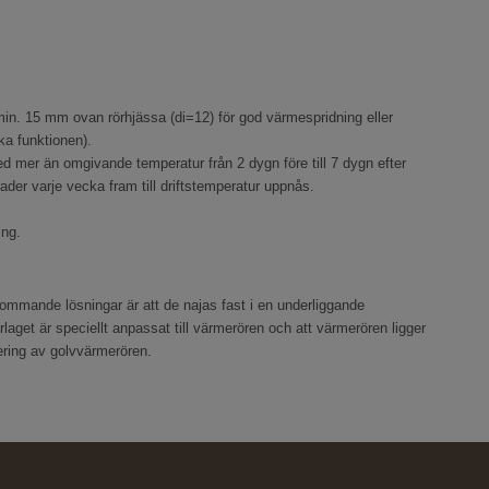
n. 15 mm ovan rörhjässa (di=12) för god värmespridning eller
ka funktionen).
d mer än omgivande temperatur från 2 dygn före till 7 dygn efter
er varje vecka fram till driftstemperatur uppnås.
ing.
ekommande lösningar är att de najas fast i en underliggande
rlaget är speciellt anpassat till värmerören och att värmerören ligger
cering av golvvärmerören.