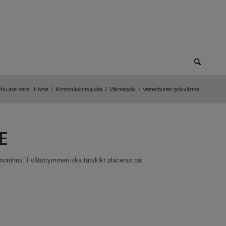
You are here:
Home
/
Konstruktionsguide
/
Värmegolv
/
Vattenburen golvvärme
E
nomhus. I våtutrymmen ska tätskikt placeras på