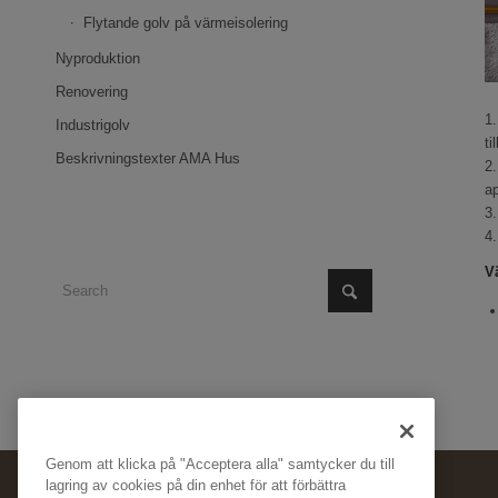
Flytande golv på värmeisolering
Nyproduktion
Renovering
1.
Industrigolv
ti
Beskrivningstexter AMA Hus
2.
ap
3.
4.
V
Genom att klicka på "Acceptera alla" samtycker du till
lagring av cookies på din enhet för att förbättra