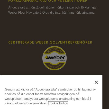
FÖRKLARINGAR, FAQ OCH PUBLIKATIONER
Är det svårt att förstå definitioner, förkortningar och förklaringar i
Weber Floor Navigator? Oroa dig inte,
här finns förklaringarna!
CERTIFIERADE WEBER GOLVENTREPRENÖRER
Genom att klicka på "Acceptera alla" samtycker du till lagring av
cookies på din enhet för att förbättra navigeringen på
FÖLJ OSS PÅ SOCIALA MEDIER
webbplatsen, analysera webbplatsens användning och bistå i
våra marknadsföringsinsatser.
Cookie Policy