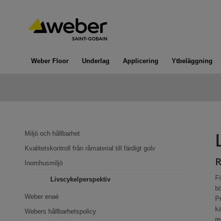
Weber Floor
Underlag
Applicering
Ytbeläggning
Miljö och hållbarhet
Kvalitetskontroll från råmaterial till färdigt golv
R
Inomhusmiljö
Fö
Livscykelperspektiv
bö
Weber enaé
P
ka
Webers hållbarhetspolicy
re