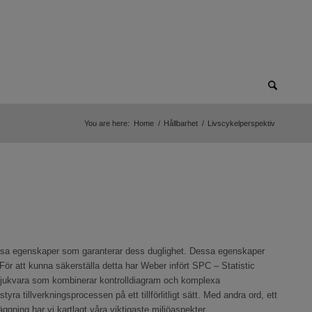
You are here:
Home
/
Hållbarhet
/
Livscykelperspektiv
ar vissa egenskaper som garanterar dess duglighet. Dessa egenskaper
 För att kunna säkerställa detta har Weber infört SPC – Statistic
 mjukvara som kombinerar kontrolldiagram och komplexa
a tillverkningsprocessen på ett tillförlitligt sätt. Med andra ord, ett
ggning har vi kartlagt våra viktigaste miljöaspekter.