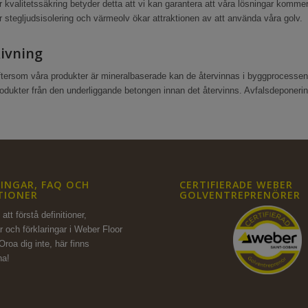
r kvalitetssäkring betyder detta att vi kan garantera att våra lösningar ko
r stegljudsisolering och värmeolv ökar attraktionen av att använda våra golv.
ivning
tersom våra produkter är mineralbaserade kan de återvinnas i byggprocessen
odukter från den underliggande betongen innan det återvinns. Avfalsdeponering 
INGAR, FAQ OCH
CERTIFIERADE WEBER
TIONER
GOLVENTREPRENÖRER
att förstå definitioner,
r och förklaringar i Weber Floor
Oroa dig inte,
här finns
na!