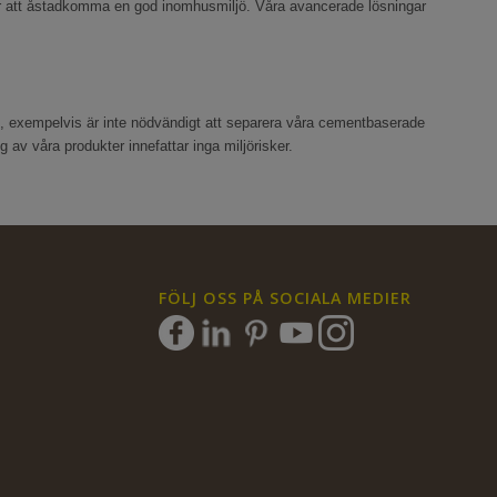
mmer att åstadkomma en god inomhusmiljö. Våra avancerade lösningar
, exempelvis är inte nödvändigt att separera våra cementbaserade
av våra produkter innefattar inga miljörisker.
FÖLJ OSS PÅ SOCIALA MEDIER