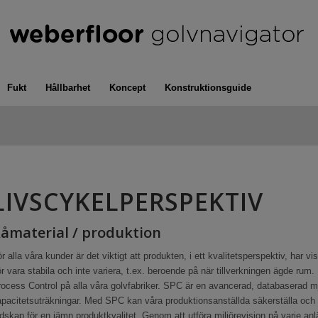
Fukt
Hållbarhet
Koncept
Konstruktionsguide
LIVSCYKELPERSPEKTIV
åmaterial / produktion
r alla våra kunder är det viktigt att produkten, i ett kvalitetsperspektiv, h
r vara stabila och inte variera, t.ex. beroende på när tillverkningen ägde rum.
rocess Control på alla våra golvfabriker. SPC är en avancerad, databaserad
pacitetsuträkningar. Med SPC kan våra produktionsanställda säkerställa och styr
dskap för en jämn produktkvalitet. Genom att utföra miljörevision på varje anlä