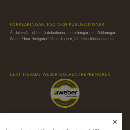
FÖRKLARINGAR, FAQ OCH PUBLIKATIONER
Är det svårt att förstå definitioner, förkortningar och förklaringar i
Weber Floor Navigator? Oroa dig inte,
här finns förklaringarna!
CERTIFIERADE WEBER GOLVENTREPRENÖRER