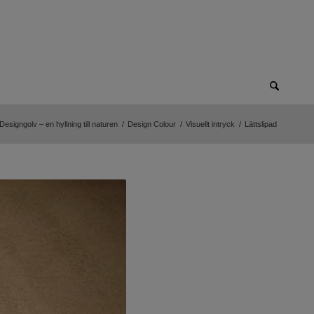
esigngolv – en hyllning till naturen
/
Design Colour
/
Visuellt intryck
/
Lättslipad