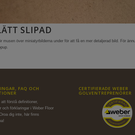
LÄTT SLIPAD
r musen över miniatyrbilderna under för att få en mer detaljerad bild. För ännu
opup.
INGAR, FAQ OCH
CERTIFIERADE WEBER
TIONER
GOLVENTREPRENÖRER
att förstå definitioner,
r och förklaringar i Weber Floor
Oroa dig inte,
här finns
na!