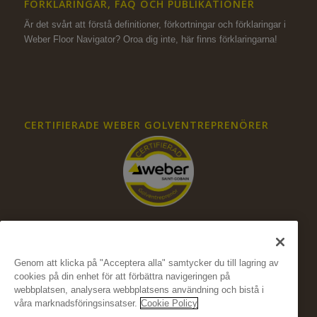
FÖRKLARINGAR, FAQ OCH PUBLIKATIONER
Är det svårt att förstå definitioner, förkortningar och förklaringar i
Weber Floor Navigator? Oroa dig inte,
här finns förklaringarna!
CERTIFIERADE WEBER GOLVENTREPRENÖRER
Genom att klicka på "Acceptera alla" samtycker du till lagring av
cookies på din enhet för att förbättra navigeringen på
FÖLJ OSS PÅ SOCIALA MEDIER
webbplatsen, analysera webbplatsens användning och bistå i
våra marknadsföringsinsatser.
Cookie Policy