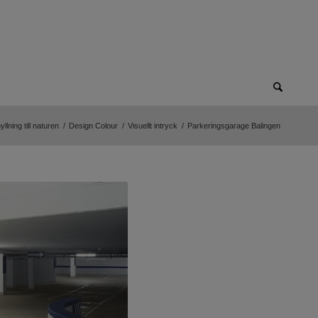
lning till naturen
/
Design Colour
/
Visuellt intryck
/
Parkeringsgarage Balingen