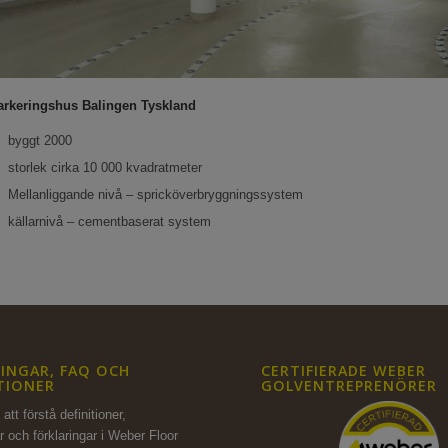
arkeringshus Balingen Tyskland
byggt 2000
storlek cirka 10 000 kvadratmeter
Mellanliggande nivå – spricköverbryggningssystem
källarnivå – cementbaserat system
INGAR, FAQ OCH
CERTIFIERADE WEBER
TIONER
GOLVENTREPRENÖRER
att förstå definitioner,
r och förklaringar i Weber Floor