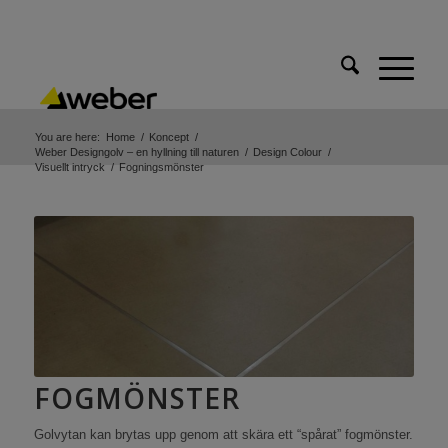
You are here:
Home
/
Koncept
/
Weber Designgolv – en hyllning till naturen
/
Design Colour
/
Visuellt intryck
/
Fogningsmönster
FOGMÖNSTER
Golvytan kan brytas upp genom att skära ett “spårat” fogmönster.