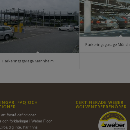
Parkeringsgarage Münc
Parkeringsgarage Mannheim
INGAR, FAQ OCH
CERTIFIERADE WEBER
TIONER
GOLVENTREPRENÖRER
att förstå definitioner,
r och förklaringar i Weber Floor
Oroa dig inte,
här finns