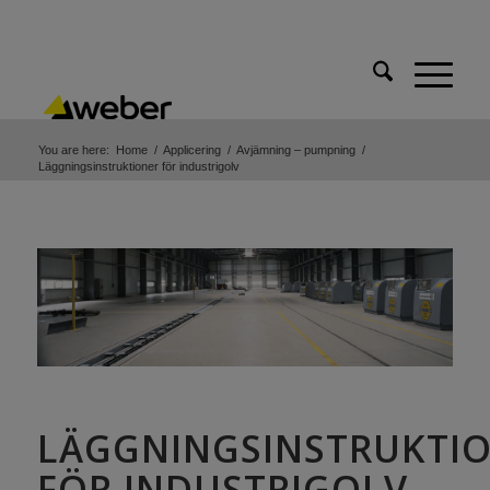
You are here:
Home
/
Applicering
/
Avjämning – pumpning
/
Läggningsinstruktioner för industrigolv
LÄGGNINGSINSTRUKTI
FÖR INDUSTRIGOLV