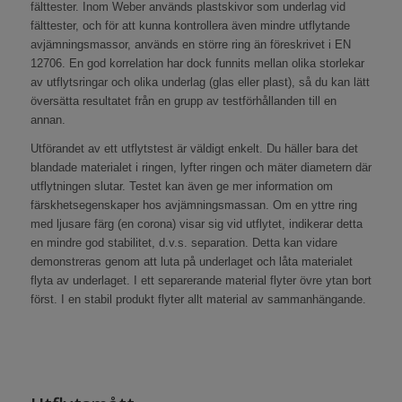
fälttester. Inom Weber används plastskivor som underlag vid
fälttester, och för att kunna kontrollera även mindre utflytande
avjämningsmassor, används en större ring än föreskrivet i EN
12706. En god korrelation har dock funnits mellan olika storlekar
av utflytsringar och olika underlag (glas eller plast), så du kan lätt
översätta resultatet från en grupp av testförhållanden till en
annan.
Utförandet av ett utflytstest är väldigt enkelt. Du häller bara det
blandade materialet i ringen, lyfter ringen och mäter diametern där
utflytningen slutar. Testet kan även ge mer information om
färskhetsegenskaper hos avjämningsmassan. Om en yttre ring
med ljusare färg (en corona) visar sig vid utflytet, indikerar detta
en mindre god stabilitet, d.v.s. separation. Detta kan vidare
demonstreras genom att luta på underlaget och låta materialet
flyta av underlaget. I ett separerande material flyter övre ytan bort
först. I en stabil produkt flyter allt material av sammanhängande.