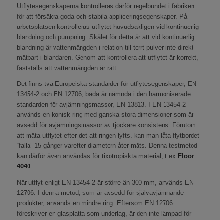
Utflytesegenskaperna kontrolleras därför regelbundet i fabriken
för att försäkra goda och stabila appliceringsegenskaper. På
arbetsplatsen kontrolleras utflytet huvudsakligen vid kontinuerlig
blandning och pumpning. Skälet för detta är att vid kontinuerlig
blandning är vattenmängden i relation till torrt pulver inte direkt
mätbart i blandaren. Genom att kontrollera att utflytet är korrekt,
fastställs att vattenmängden är rätt.
Det finns två Europeiska standarder för utflytesegenskaper, EN
13454-2 och EN 12706, båda är nämnda i den harmoniserade
standarden för avjämningsmassor, EN 13813. I EN 13454-2
används en konisk ring med ganska stora dimensioner som är
avsedd för avjämningsmassor av tjockare konsistens. Förutom
att mäta utflytet efter det att ringen lyfts, kan man låta flytbordet
“falla” 15 gånger varefter diametern åter mäts. Denna testmetod
kan därför även användas för tixotropiskta material, t.ex
Floor
4040
.
När utflyt enligt EN 13454-2 är större än 300 mm, används EN
12706. I denna metod, som är avsedd för självavjämnande
produkter, används en mindre ring. Eftersom EN 12706
föreskriver en glasplatta som underlag, är den inte lämpad för