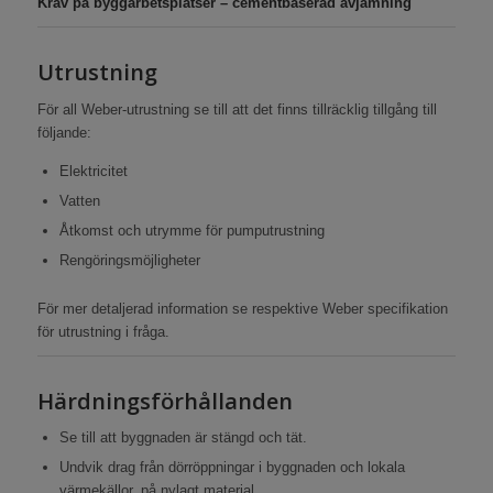
Krav på byggarbetsplatser – cementbaserad avjämning
Utrustning
För all Weber-utrustning se till att det finns tillräcklig tillgång till
följande:
Elektricitet
Vatten
Åtkomst och utrymme för pumputrustning
Rengöringsmöjligheter
För mer detaljerad information se respektive Weber specifikation
för utrustning i fråga.
Härdningsförhållanden
Se till att byggnaden är stängd och tät.
Undvik drag från dörröppningar i byggnaden och lokala
värmekällor, på nylagt material.