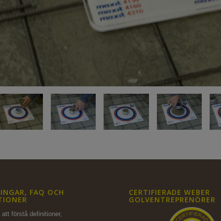
INGAR, FAQ OCH
CERTIFIERADE WEBER
TIONER
GOLVENTREPRENÖRER
att förstå definitioner,