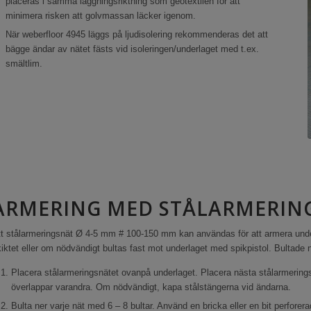
placeras i samma läggningsriktning som geotextilen för att
minimera risken att golvmassan läcker igenom.
När weberfloor 4945 läggs på ljudisolering rekommenderas det att
bägge ändar av nätet fästs vid isoleringen/underlaget med t.ex.
smältlim.
ARMERING MED STÅLARMERIN
t stålarmeringsnät Ø 4-5 mm # 100-150 mm kan användas för att armera underl
iktet eller om nödvändigt bultas fast mot underlaget med spikpistol. Bultade 
Placera stålarmeringsnätet ovanpå underlaget. Placera nästa stålarmeringsnä
överlappar varandra. Om nödvändigt, kapa stålstängerna vid ändarna.
Bulta ner varje nät med 6 – 8 bultar. Använd en bricka eller en bit perforera