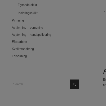
Flytande skikt
Isoleringsskikt
Primning
Avjämning – pumpning
Avjämning – handapplicering
Efterarbete
Kvalitetssäkring
Felsökning
Et
sk