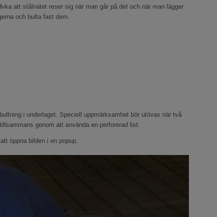
t undvka att stålnätet reser sig när man går på det och när man lägger
gerna och bulta fast dem.
rbultning i underlaget. Speciell uppmärksamhet bör utövas när två
r tillsammans genom att använda en perforerad list.
att öppna bilden i en popup.