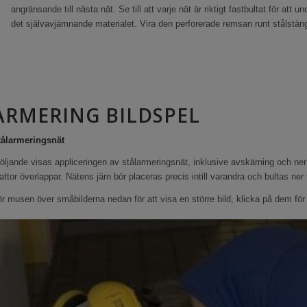
angränsande till nästa nät. Se till att varje nät är riktigt fastbultat för at
det självavjämnande materialet. Vira den perforerade remsan runt stålstän
ARMERING BILDSPEL
tålarmeringsnät
följande visas appliceringen av stålarmeringsnät, inklusive avskärning och ne
ttor överlappar. Nätens järn bör placeras precis intill varandra och bultas ne
r musen över småbilderna nedan för att visa en större bild, klicka på dem för 