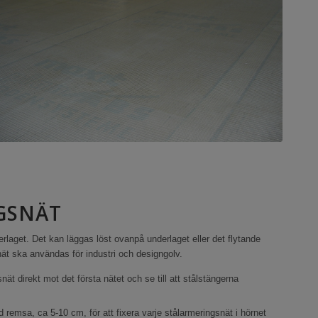
GSNÄT
aget. Det kan läggas löst ovanpå underlaget eller det flytande
nät ska användas för industri och designgolv.
t direkt mot det första nätet och se till att stålstängerna
d remsa, ca 5-10 cm, för att fixera varje stålarmeringsnät i hörnet