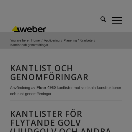
You are here:
Home
/
Applicering
/
Planering / förarbete
/
Kantlist och genomföringar
KANTLIST OCH
GENOMFÖRINGAR
Användning av
Floor 4960
kantlister mot vertikala konstruktioner
och runt genomförningar.
KANTLISTER FÖR
FLYTANDE GOLV
(LJUDGOLV OCH ANDRA