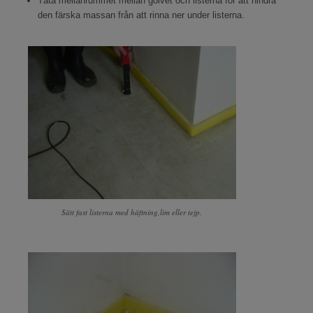
Täta mellanrummet mellan golvet och listerna för att hindra
den färska massan från att rinna ner under listerna.
Sätt fast listerna med häftning,lim eller tejp.