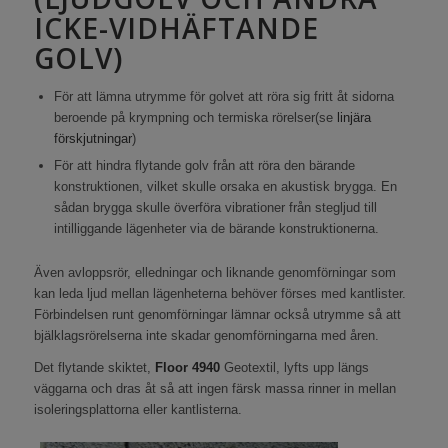
ICKE-VIDHÄFTANDE
GOLV)
För att lämna utrymme för golvet att röra sig fritt åt sidorna
beroende på krympning och termiska rörelser(se
linjära
förskjutningar
)
För att hindra flytande golv från att röra den bärande
konstruktionen, vilket skulle orsaka en akustisk brygga. En
sådan brygga skulle överföra vibrationer från stegljud till
intilliggande lägenheter via de bärande konstruktionerna.
Även avloppsrör, elledningar och liknande genomförningar som
kan leda ljud mellan lägenheterna behöver förses med kantlister.
Förbindelsen runt genomförningar lämnar också utrymme så att
bjälklagsrörelserna inte skadar genomförningarna med åren.
Det flytande skiktet,
Floor 4940
Geotextil, lyfts upp längs
väggarna och dras åt så att ingen färsk massa rinner in mellan
isoleringsplattorna eller kantlisterna.