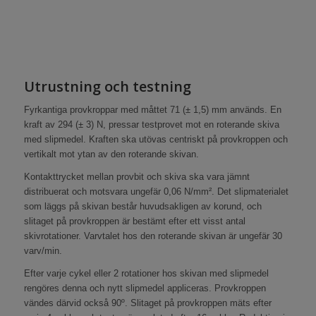
Utrustning och testning
Fyrkantiga provkroppar med måttet 71 (± 1,5) mm används. En
kraft av 294 (± 3) N, pressar testprovet mot en roterande skiva
med slipmedel. Kraften ska utövas centriskt på provkroppen och
vertikalt mot ytan av den roterande skivan.
Kontakttrycket mellan provbit och skiva ska vara jämnt
distribuerat och motsvara ungefär 0,06 N/mm². Det slipmaterialet
som läggs på skivan består huvudsakligen av korund, och
slitaget på provkroppen är bestämt efter ett visst antal
skivrotationer. Varvtalet hos den roterande skivan är ungefär 30
varv/min.
Efter varje cykel eller 2 rotationer hos skivan med slipmedel
rengöres denna och nytt slipmedel appliceras. Provkroppen
vändes därvid också 90º. Slitaget på provkroppen mäts efter