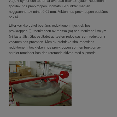
varje 4 cykler och testen är avslutad efter 16 cykler. Reduktion i
tjocklek hos provkroppen uppmäts i 9 punkter med en
noggrannhet av minst 0,01 mm. Vikten hos provkroppen bestäms
också.
Efter var 4:e cykel bestäms reduktionen i tjocklek hos
provkroppen (l), reduktionen av massa (m) och reduktion i volym
(v) fastställs. Slutresultatet av testen redovisas som reduktion i
volymen hos provbiten. Men av praktiska skäl redovisas
reduktionen i tjockleken hos provkroppen som en funktion av
antalet rotationer hos den roterande skivan med slipmedel.