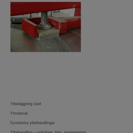
Ytbeläggning start
Ytmaterial
Syntetiska ytbehandlingar
Ytbehandling – porfyllare, färg, impregnering