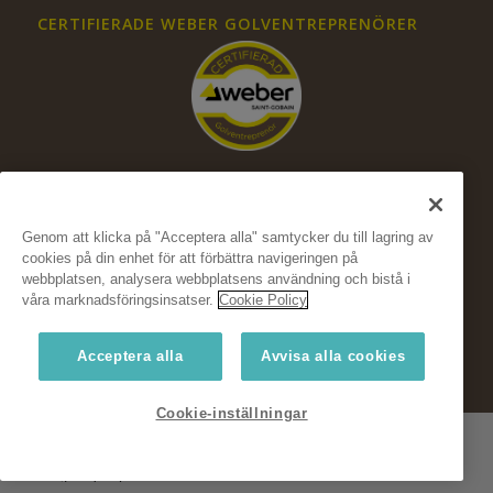
CERTIFIERADE WEBER GOLVENTREPRENÖRER
Genom att klicka på "Acceptera alla" samtycker du till lagring av
cookies på din enhet för att förbättra navigeringen på
FÖLJ OSS PÅ SOCIALA MEDIER
webbplatsen, analysera webbplatsens användning och bistå i
våra marknadsföringsinsatser.
Cookie Policy
Acceptera alla
Avvisa alla cookies
Cookie-inställningar
© Copyright Weber, Saint-Gobain Sweden AB 2024
Weber Floor
Fukt
Hållbarhet
Koncept
Konstruktionsguide
Integritetspolicyn
Cookies