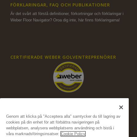
FÖRKLARINGAR, FAQ OCH PUBLIKATIONER
Är det svårt att förstå definitioner, förkortningar och förklaringar i
Weber Floor Navigator? Oroa dig inte,
här finns förklaringarna!
CERTIFIERADE WEBER GOLVENTREPRENÖRER
Genom att klicka på "Acceptera alla" samtycker du till lagring av
cookies på din enhet för att förbättra navigeringen på
FÖLJ OSS PÅ SOCIALA MEDIER
webbplatsen, analysera webbplatsens användning och bistå i
våra marknadsföringsinsatser.
Cookie Policy