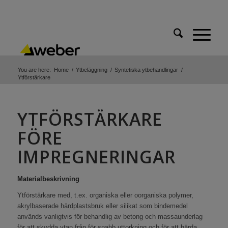
You are here:
Home
/
Ytbeläggning
/
Syntetiska ytbehandlingar
/
Ytförstärkare
YTFÖRSTÄRKARE
FÖRE
IMPREGNERINGAR
Materialbeskrivning
Ytförstärkare med, t.ex. organiska eller oorganiska polymer,
akrylbaserade härdplastsbruk eller silikat som bindemedel
används vanligtvis för behandlig av betong och massaunderlag
för att skydda ytan från för snabb uttorkning och för att härda