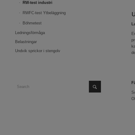
RW-test industri
U
RWFC-test Ytbeläggning
Böhmetest
L
Ledningsförmåga
En
pr
Belastningar
ka
Undvik sprickor i stengolv
de
F
So
OB