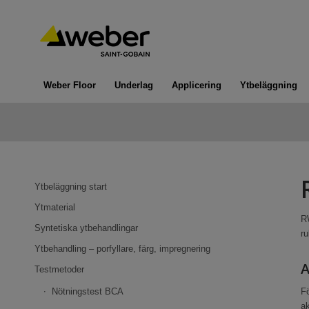
Weber Floor
Underlag
Applicering
Ytbeläggning
Ytbeläggning start
Ytmaterial
R
Syntetiska ytbehandlingar
ru
Ytbehandling – porfyllare, färg, impregnering
A
Testmetoder
Nötningstest BCA
Fö
ak