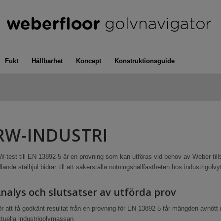
Fukt
Hållbarhet
Koncept
Konstruktionsguide
RW-INDUSTRI
W-test till EN 13892-5 är en provning som kan utföras vid behov av Weber 
llande stålhjul bidrar till att säkerställa nötningshållfastheten hos industrig
nalys och slutsatser av utförda prov
r att få godkänt resultat från en provning för EN 13892-5 får mängden avnött 
tuella industrigolvmassan.