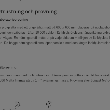
trustning och provning
aboratorieprovning
 provplatta med ett ungefärligt mått på 600 x 600 mm placeras på upplagsbor
ovningen påbörjas. Efter 10 000 cykler i länkhjulsrörelsens längsriktning avbr
n vägas. En nötningsprofil mäts ut på varje sida om mittlinjen av länkhjulets
n. De bägge nötningsprofilerna löper parallellt med den längre länkhjulsrörels
ältprovning
m ovan, men med mobil utrustning. Denna provning utförs när det finns säskild
S! Matta limmas på ca 1 m² avjämningsmassa. Provning sker tidigast 5-7 dyg