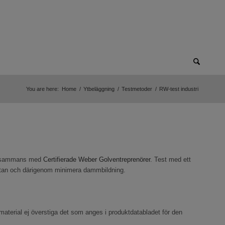
You are here:
Home
/
Ytbeläggning
/
Testmetoder
/
RW-test industri
tillsammans med
Certifierade Weber Golventreprenörer
. Test med ett
olvytan och därigenom minimera dammbildning.
material ej överstiga det som anges i produktdatabladet för den