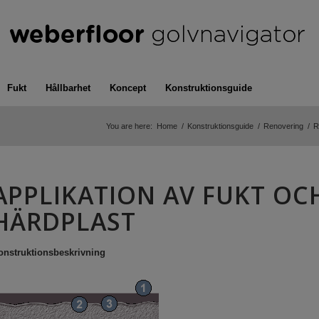
Fukt
Hållbarhet
Koncept
Konstruktionsguide
You are here:
Home
/
Konstruktionsguide
/
Renovering
/
R
APPLIKATION AV FUKT OC
HÄRDPLAST
onstruktionsbeskrivning