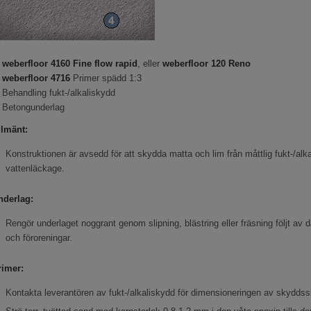
.
weberfloor 4160
Fine flow rapid
, eller
weberfloor
120 Reno
.
weberfloor
4716
Primer spädd 1:3
 Behandling fukt-/alkaliskydd
. Betongunderlag
llmänt:
Konstruktionen är avsedd för att skydda matta och lim från måttlig fukt-/a
vattenläckage.
nderlag:
Rengör underlaget noggrant genom slipning, blästring eller fräsning följt av
och föroreningar.
rimer:
Kontakta leverantören av fukt-/alkaliskydd för dimensioneringen av skyddssk