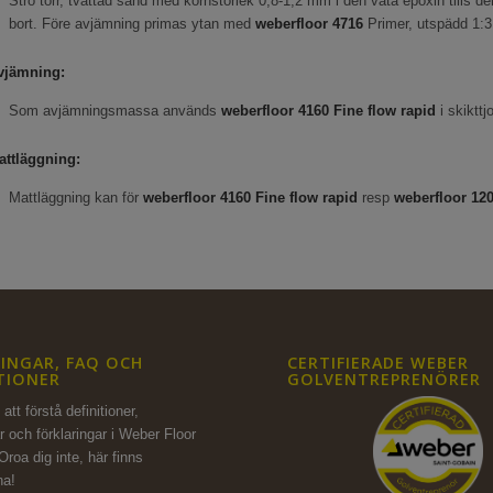
Strö torr, tvättad sand med kornstorlek 0,8-1,2 mm i den våta epoxin tills
bort. Före avjämning primas ytan med
weberfloor
4716
Primer, utspädd 1:3
vjämning:
Som avjämningsmassa används
weberfloor
4160
Fine flow rapid
i skiktt
attläggning:
Mattläggning kan för
weberfloor
4160
Fine flow rapid
resp
weberfloor
12
INGAR, FAQ OCH
CERTIFIERADE WEBER
TIONER
GOLVENTREPRENÖRER
att förstå definitioner,
r och förklaringar i Weber Floor
Oroa dig inte,
här finns
na!