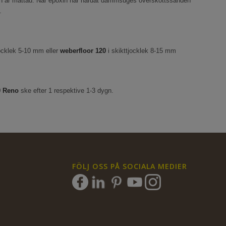
 den är mättad. När epoxin har härdat dammsuges överskottssanden
.
jocklek 5-10 mm eller
weberfloor
120
i skikttjocklek 8-15 mm
0 Reno
ske efter 1 respektive 1-3 dygn.
FÖLJ OSS PÅ SOCIALA MEDIER