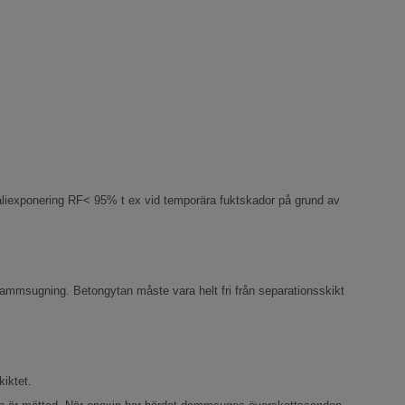
lkaliexponering RF< 95% t ex vid temporära fuktskador på grund av
 dammsugning. Betongytan måste vara helt fri från separationsskikt
iktet.