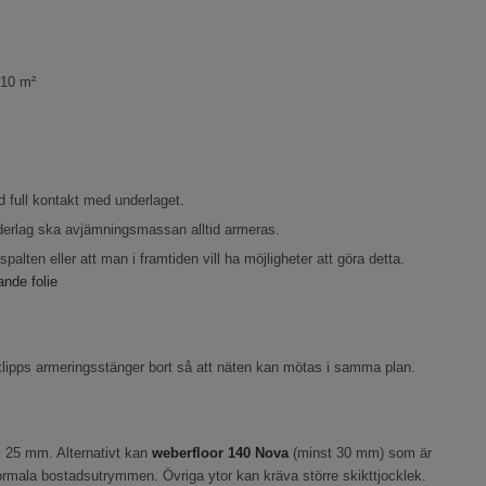
 10 m²
d full kontakt med underlaget.
nderlag ska avjämningsmassan alltid armeras.
alten eller att man i framtiden vill ha möjligheter att göra detta.
ande folie
lipps armeringsstänger bort så att näten kan mötas i samma plan.
 25 mm. Alternativt kan
weberfloor
140 Nova
(minst 30 mm) som är
rmala bostadsutrymmen. Övriga ytor kan kräva större skikttjocklek.