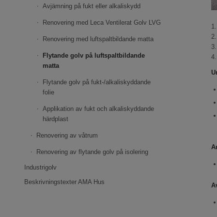
Avjämning på fukt eller alkaliskydd
Renovering med Leca Ventilerat Golv LVG
1
2.
Renovering med luftspaltbildande matta
3.
Flytande golv på luftspaltbildande
4
matta
U
Flytande golv på fukt-/alkaliskyddande
folie
Applikation av fukt och alkaliskyddande
härdplast
Renovering av våtrum
A
Renovering av flytande golv på isolering
Industrigolv
Beskrivningstexter AMA Hus
A