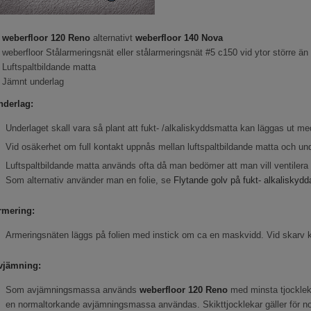
.
weberfloor
120 Reno
alternativt
weberfloor
140 Nova
 weberfloor Stålarmeringsnät eller stålarmeringsnät #5 c150 vid ytor större än
 Luftspaltbildande matta
. Jämnt underlag
nderlag:
Underlaget skall vara så plant att fukt- /alkaliskyddsmatta kan läggas ut me
Vid osäkerhet om full kontakt uppnås mellan luftspaltbildande matta och u
Luftspaltbildande matta används ofta då man bedömer att man vill ventilera sp
Som alternativ använder man en folie, se
Flytande golv på fukt- alkaliskydd
rmering:
Armeringsnäten läggs på folien med instick om ca en maskvidd. Vid skarv k
vjämning:
Som avjämningsmassa används
weberfloor
120 Reno
med minsta tjocklek
en normaltorkande avjämningsmassa användas. Skikttjocklekar gäller för no