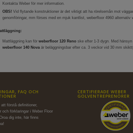
Kontakta Weber för mer information.
OBS!
Vid flytande konstruktioner är det viktigt att ha rörelsemån mot väggar
genomföringar, mm förses med en mjuk kantlist, weberfloor 4960 alternativ w
attläggning:
Mattläggning kan för
weberfloor
120 Reno
ske efter 1-3 dygn. Med hänsyn t
weberfloor
140 Nova
är beläggningsbar efter ca. 3 veckor vid 30 mm skiktt
INGAR, FAQ OCH
CERTIFIERADE WEBER
TIONER
GOLVENTREPRENÖRER
att förstå definitioner,
r och förklaringar i Weber Floor
Oroa dig inte,
här finns
na!