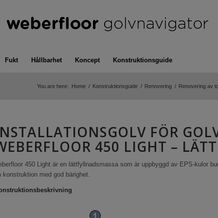
Fukt
Hållbarhet
Koncept
Konstruktionsguide
You are here:
Home
/
Konstruktionsguide
/
Renovering
/
Renovering av t
INSTALLATIONSGOLV FÖR GOL
WEBERFLOOR 450 LIGHT – LÄ
eberfloor 450 Light är en lättfyllnadsmassa som är uppbyggd av EPS-kulor 
 konstruktion med god bärighet.
onstruktionsbeskrivning