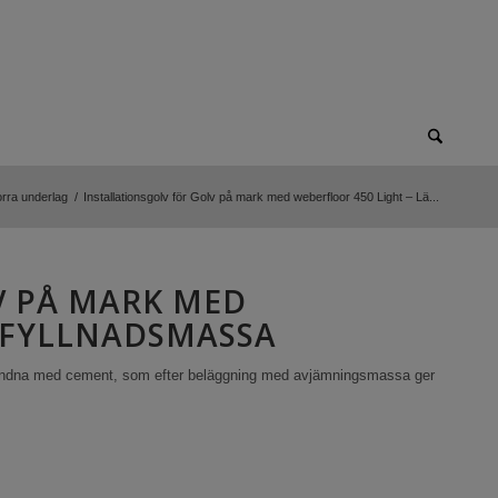
orra underlag
/
Installationsgolv för Golv på mark med weberfloor 450 Light – Lä...
V PÅ MARK MED
TTFYLLNADSMASSA
bundna med cement, som efter beläggning med avjämningsmassa ger