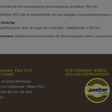
id önskemål om värmeisolering rekommenderas tjockleken 150 mm.
eberfloor 450 Light är självtorkande och ska beläggas med avjämningsmassa 
. Underlag
pillärbrytande skikt av singel eller makadam, bäddtjocklek ≥ 150 mm.
bservera:
följande konstruktion kräver ett diffusionsöppet ytskikt, exempelvis 
INGAR, FAQ OCH
CERTIFIERADE WEBER
TIONER
GOLVENTREPRENÖRER
att förstå definitioner,
r och förklaringar i Weber Floor
Oroa dig inte,
här finns
na!