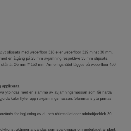
tivt slipsats med weberfloor 318 eller weberfloor 319 minst 30 mm.
kna med en åtgång på 25 mm avjämning respektive 35 mm slipsats.
er stålnät Ø5 mm # 150 mm. Armeringsnätet lägges på weberfloor 450
 appliceras.
behöva ytbindas med en slamma av avjämningsmassan som får härda
lösgjorda kulor flyter upp i avjämningsmassan. Slammans yta primas
nvänds för ingjutning av el- och rörinstallationer minimitjocklek 30
golvkonstruktioner användas som sparkroppar om underlaget är plant.