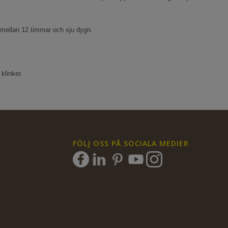
mellan 12 timmar och sju dygn.
klinker.
FÖLJ OSS PÅ SOCIALA MEDIER