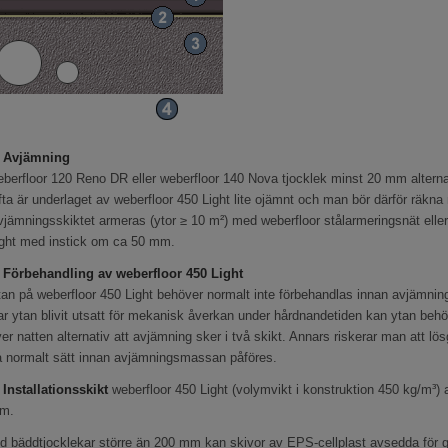
. Avjämning
berfloor 120 Reno DR eller weberfloor 140 Nova tjocklek minst 20 mm alterna
ta är underlaget av weberfloor 450 Light lite ojämnt och man bör därför rä
jämningsskiktet armeras (ytor ≥ 10 m²) med weberfloor stålarmeringsnät ell
ight med instick om ca 50 mm.
. Förbehandling av weberfloor 450 Light
an på weberfloor 450 Light behöver normalt inte förbehandlas innan avjämning
ar ytan blivit utsatt för mekanisk åverkan under hårdnandetiden kan ytan 
er natten alternativ att avjämning sker i två skikt. Annars riskerar man att 
å normalt sätt innan avjämningsmassan påföres.
 Installationsskikt
weberfloor 450 Light (volymvikt i konstruktion 450 kg/m³) a
m.
d bäddtjocklekar större än 200 mm kan skivor av EPS-cellplast avsedda för 