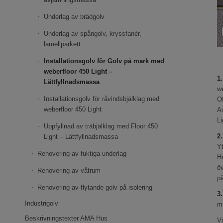
Underlag av brädgolv
Underlag av spångolv, kryssfanér,
lamellparkett
Installationsgolv för Golv på mark med
weberfloor 450 Light –
1
Lättfyllnadsmassa
we
Installationsgolv för råvindsbjälklag med
Of
weberfloor 450 Light
Av
L
Uppfyllnad av träbjälklag med Floor 450
2
Light – Lättfyllnadsmassa
Yt
Renovering av fuktiga underlag
H
öv
Renovering av våtrum
p
Renovering av flytande golv på isolering
3.
Industrigolv
m
Beskrivningstexter AMA Hus
Vi