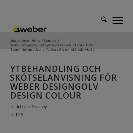
You are here:
Home
/
Koncept
/
Weber Designgolv – en hyllning till naturen
/
Design Colour
/
System design colour
/
Ytbehandling och skötselanvisning
YTBEHANDLING OCH
SKÖTSELANVISNING FÖR
WEBER DESIGNGOLV
DESIGN COLOUR
Johnson Diversey
PLS