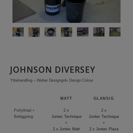
JOHNSON DIVERSEY
Ytbehandling – Weber Designgolv Design Colour
MATT
GLANSIG
Porfyllnad +
2 x
2 x
Beläggning
Jontec Technique
Jontec Technique
+
+
2 x Jontec Matt
2 x Jontec Plaza