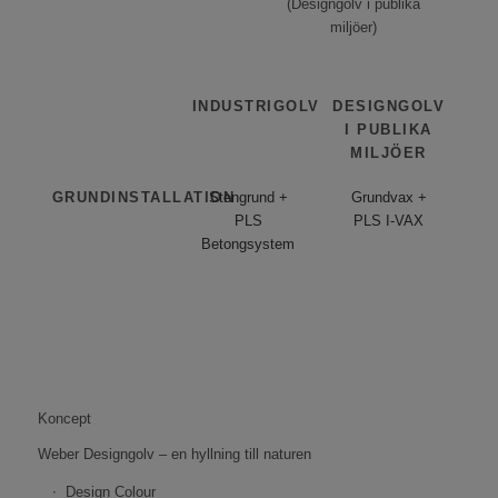
(Designgolv i publika
miljöer)
INDUSTRIGOLV
DESIGNGOLV
I PUBLIKA
MILJÖER
GRUNDINSTALLATION
Stengrund +
Grundvax +
PLS
PLS I-VAX
Betongsystem
Koncept
Weber Designgolv – en hyllning till naturen
Design Colour