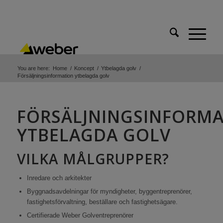
You are here:
Home
/
Koncept
/
Ytbelagda golv
/
Försäljningsinformation ytbelagda golv
FÖRSÄLJNINGSINFORM
YTBELAGDA GOLV
VILKA MÅLGRUPPER?
Inredare och arkitekter
Byggnadsavdelningar för myndigheter, byggentreprenörer,
fastighetsförvaltning, beställare och fastighetsägare.
Certifierade Weber Golventreprenörer