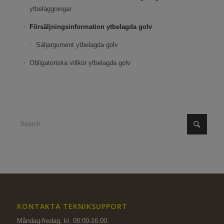
ytbeläggningar
Försäljningsinformation ytbelagda golv
Säljargument ytbelagda golv
Obligatoriska villkor ytbelagda golv
KONTAKTA TEKNIKSUPPORT
Måndag-fredag, kl. 08:00-16:00.