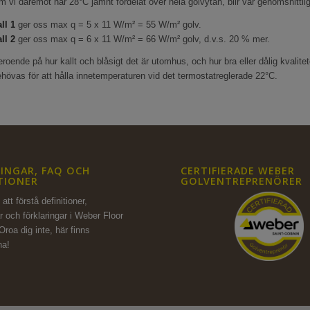
 vi däremot har 28°C jämnt fördelat över hela golvytan, blir vår genomsnittl
ll 1
ger oss max q = 5 x 11 W/m² = 55 W/m² golv.
ll 2
ger oss max q = 6 x 11 W/m² = 66 W/m² golv, d.v.s. 20 % mer.
roende på hur kallt och blåsigt det är utomhus, och hur bra eller dålig kvalite
hövas för att hålla innetemperaturen vid det termostatreglerade 22°C.
INGAR, FAQ OCH
CERTIFIERADE WEBER
TIONER
GOLVENTREPRENÖRER
att förstå definitioner,
r och förklaringar i Weber Floor
Oroa dig inte,
här finns
na!