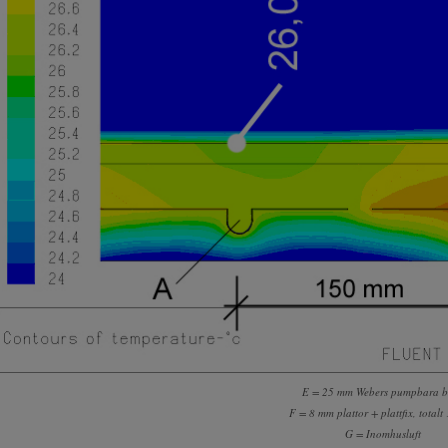
E = 25 mm Webers pumpbara b
F = 8 mm plattor + plattfix, total
G = Inomhusluft