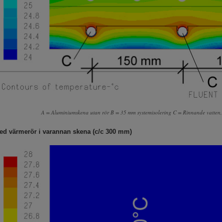
A = Aluminiumskena utan rör B = 35 mm systemisolering C = Rinnande vatte
ed värmerör i varannan skena (c/c 300 mm)