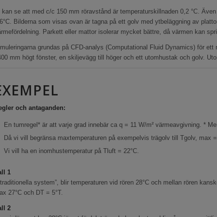
 kan se att med c/c 150 mm röravstånd är temperaturskillnaden 0,2 °C. Även 
6°C. Bilderna som visas ovan är tagna på ett golv med ytbeläggning av plattor. 
rmefördelning. Parkett eller mattor isolerar mycket bättre, då värmen kan spri
imuleringarna grundas på CFD-analys (Computational Fluid Dynamics) för ett
00 mm högt fönster, en skiljevägg till höger och ett utomhustak och golv. Uto
EXEMPEL
egler och antaganden:
En tumregel* är att varje grad innebär ca q = 11 W/m² värmeavgivning. * Mer
Då vi vill begränsa maxtemperaturen på exempelvis trägolv till Tgolv, max 
Vi vill ha en inomhustemperatur på Tluft = 22°C.
ll 1
“traditionella system”, blir temperaturen vid rören 28°C och mellan rören kans
ax 27°C och DT = 5°T.
ll 2