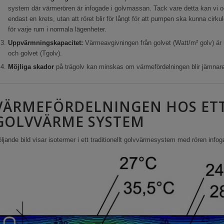
system där värmerören är infogade i golvmassan. Tack vare detta kan vi o
endast en krets, utan att röret blir för långt för att pumpen ska kunna cirkul
för varje rum i normala lägenheter.
Uppvärmningskapacitet:
Värmeavgivningen från golvet (Watt/m² golv) är nä
och golvet (Tgolv).
Möjliga skador
på trägolv kan minskas om värmefördelningen blir jämnare
VÄRMEFÖRDELNINGEN HOS ETT
GOLVVÄRME SYSTEM
ljande bild visar isotermer i ett traditionellt golvvärmesystem med rören info