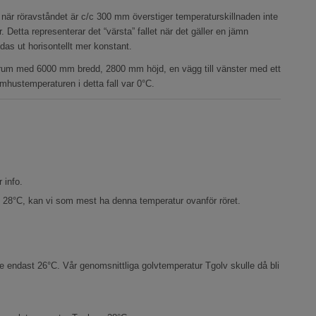
när röravståndet är c/c 300 mm överstiger temperaturskillnaden inte
Detta representerar det “värsta” fallet när det gäller en jämn
das ut horisontellt mer konstant.
 rum med 6000 mm bredd, 2800 mm höjd, en vägg till vänster med ett
mhustemperaturen i detta fall var 0°C.
 info.
= 28°C, kan vi som mest ha denna temperatur ovanför röret.
ke endast 26°C. Vår genomsnittliga golvtemperatur Tgolv skulle då bli