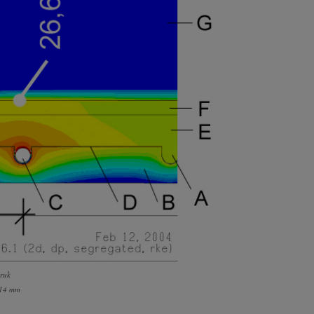
ruk
t 14 mm