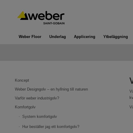
Weber Floor
Underlag
Applicering
Ytbeläggning
Koncept
Weber Designgolv – en hyllning till naturen
V
kv
Varför weber industrigolv?
Komfortgolv
Vä
System komfortgolv
Hur beställer jag ett komfortgolv?