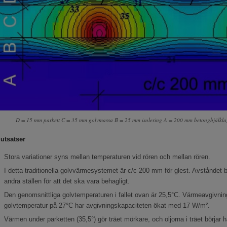
D = 15 mm parkett C = 35 mm golvmassa B = 25 mm isolering A = 200 mm betongbjälkla
lutsatser
Stora variationer syns mellan temperaturen vid rören och mellan rören.
I detta traditionella golvvärmesystemet är c/c 200 mm för glest. Avståndet
andra ställen för att det ska vara behagligt.
Den genomsnittliga golvtemperaturen i fallet ovan är 25,5°C. Värmeavgivning
golvtemperatur på 27°C har avgivningskapaciteten ökat med 17 W/m².
Värmen under parketten (35,5°) gör träet mörkare, och oljorna i träet börjar h