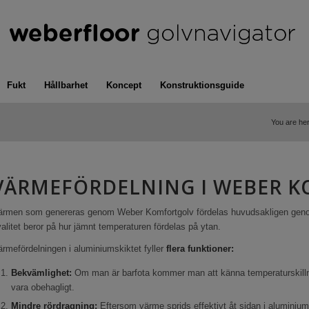
Fukt
Hållbarhet
Koncept
Konstruktionsguide
You are her
VÄRMEFÖRDELNING I WEBER 
ärmen som genereras genom Weber Komfortgolv fördelas huvudsakligen genom
alitet beror på hur jämnt temperaturen fördelas på ytan.
rmefördelningen i aluminiumskiktet fyller
flera funktioner:
Bekvämlighet:
Om man är barfota kommer man att känna temperaturskilln
vara obehagligt.
Mindre rördragning:
Eftersom värme sprids effektivt åt sidan i aluminiu