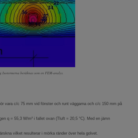
g Isotermerna beräknas som en FEM-analys.
 bör vara c/c 75 mm vid fönster och runt väggarna och c/c 150 mm på
en q = 55,3 W/m² i fallet ovan (Tluft = 20,5 °C). Med en jämn
ärskna vilket resulterar i mörka ränder över hela golvet.