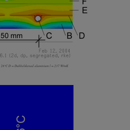
n, 28°C D = Dubbelskenad aluminium l = 237 W/mK