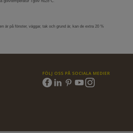
iga golvtemperatur Tgolv nu28°C.
ten är på fönster, väggar, tak och grund är, kan de extra 20 %
FÖLJ OSS PÅ SOCIALA MEDIER