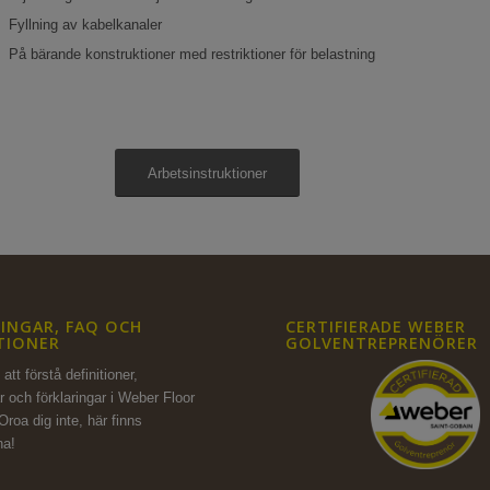
Fyllning av kabelkanaler
På bärande konstruktioner med restriktioner för belastning
Arbetsinstruktioner
INGAR, FAQ OCH
CERTIFIERADE WEBER
TIONER
GOLVENTREPRENÖRER
att förstå definitioner,
r och förklaringar i Weber Floor
Oroa dig inte,
här finns
na!