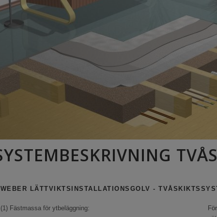
SYSTEMBESKRIVNING TVÅ
WEBER LÄTTVIKTSINSTALLATIONSGOLV - TVÅSKIKTSSY
(1) Fästmassa för ytbeläggning:
För