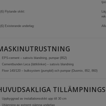
tjo
(6) Flytande skikt:
Läg
rek
(6) Existerande underlag:
All
MASKINUTRUSTNING
EPS-cement – satsvis blandning, pumpar (852)
Cementbunden Leca (lättklinker) – satsvis blandning
Floor 140/120 – bulksystem (pumpbil) och pumpar (Duomix, 852, 860)
HUVUDSAKLIGA TILLÄMPNING
Uppbyggnad av installationsskikt upp till 30 cm
Utjämning av extremt ojämna underlag