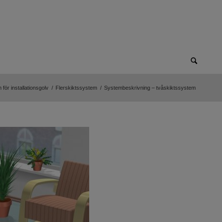
för installationsgolv
/
Flerskiktssystem
/
Systembeskrivning – tvåskiktssystem