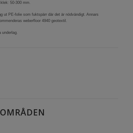
cklek: 50-300 mm.
g ut PE-folie som fuktspärr där det är nödvändigt. Annars
ommenderas weberfloor 4940 geotextil.
a underlag.
SOMRÅDEN