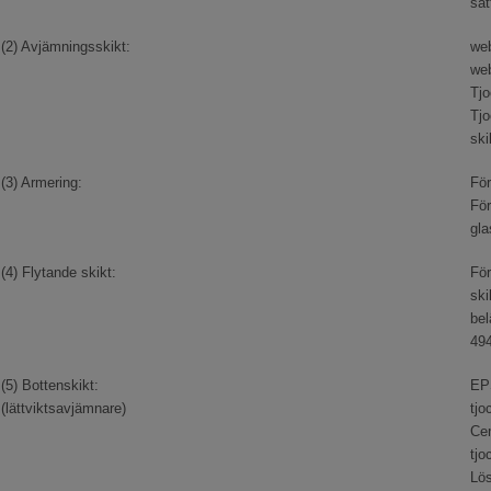
sät
(2) Avjämningsskikt:
web
web
Tjo
Tjo
ski
(3) Armering:
För
Fö
gla
(4) Flytande skikt:
För
ski
bel
494
(5) Bottenskikt:
EPS
(lättviktsavjämnare)
tjo
Cem
tjo
Lös