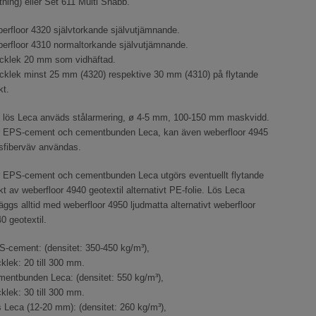
tning) eller Set 611 Multi Snabb.
erfloor 4320 självtorkande självutjämnande.
erfloor 4310 normaltorkande självutjämnande.
cklek 20 mm som vidhäftad.
cklek minst 25 mm (4320) respektive 30 mm (4310) på flytande
kt.
 lös Leca anväds stålarmering, ø 4-5 mm, 100-150 mm maskvidd.
r EPS-cement och cementbunden Leca, kan även weberfloor 4945
sfiberväv användas.
 EPS-cement och cementbunden Leca utgörs eventuellt flytande
kt av weberfloor 4940 geotextil alternativt PE-folie. Lös Leca
äggs alltid med weberfloor 4950 ljudmatta alternativt weberfloor
0 geotextil.
-cement: (densitet: 350-450 kg/m³),
cklek: 20 till 300 mm.
entbunden Leca: (densitet: 550 kg/m³),
cklek: 30 till 300 mm.
 Leca (12-20 mm): (densitet: 260 kg/m³),