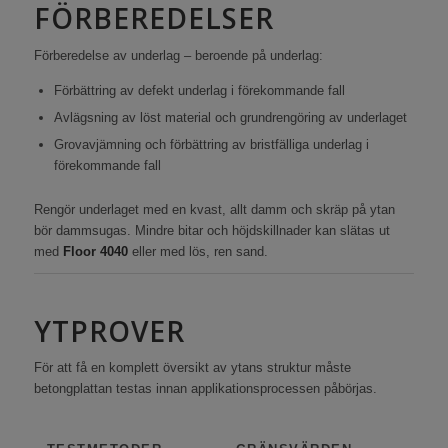
FÖRBEREDELSER
Förberedelse av underlag – beroende på underlag:
Förbättring av defekt underlag i förekommande fall
Avlägsning av löst material och grundrengöring av underlaget
Grovavjämning och förbättring av bristfälliga underlag i
förekommande fall
Rengör underlaget med en kvast, allt damm och skräp på ytan
bör dammsugas. Mindre bitar och höjdskillnader kan slätas ut
med
Floor 4040
eller med lös, ren sand.
YTPROVER
För att få en komplett översikt av ytans struktur måste
betongplattan testas innan applikationsprocessen påbörjas.