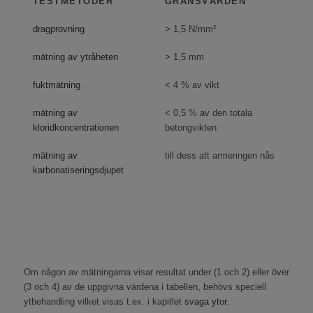
TESTMETODER
GRÄNSVÄRDEN
dragprovning
> 1,5 N/mm²
mätning av ytråheten
> 1,5 mm
fuktmätning
< 4 % av vikt
mätning av
< 0,5 % av den totala
kloridkoncentrationen
betongvikten
mätning av
till dess att armeringen nås
karbonatiseringsdjupet
Om någon av mätningarna visar resultat under (1 och 2) eller över
(3 och 4) av de uppgivna värdena i tabellen, behövs speciell
ytbehandling vilket visas t.ex. i kapitlet
svaga ytor
.