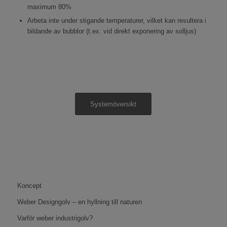
maximum 80%
Arbeta inte under stigande temperaturer, vilket kan resultera i
bildande av bubblor (t.ex. vid direkt exponering av solljus)
Systemöversikt
Koncept
Weber Designgolv – en hyllning till naturen
Varför weber industrigolv?