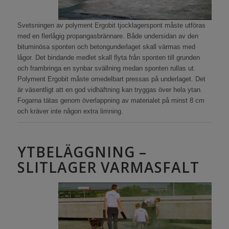
Svetsningen av polyment Ergobit tjocklagerspont måste utföras
med en flerlågig propangasbrännare. Både undersidan av den
bituminösa sponten och betongunderlaget skall värmas med
lågor. Det bindande medlet skall flyta från sponten till grunden
och frambringa en synbar svällning medan sponten rullas ut.
Polyment Ergobit måste omedelbart pressas på underlaget. Det
är väsentligt att en god vidhäftning kan tryggas över hela ytan.
Fogarna tätas genom överlappning av materialet på minst 8 cm
och kräver inte någon extra limning.
YTBELÄGGNING –
SLITLAGER VARMASFALT