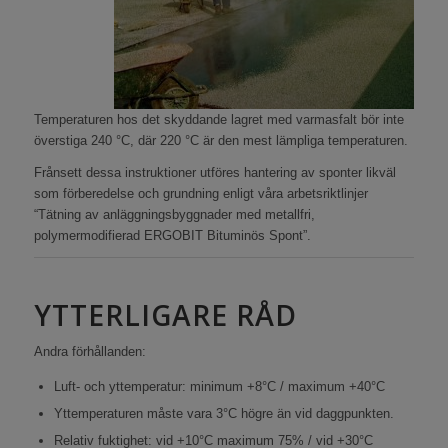
Temperaturen hos det skyddande lagret med varmasfalt bör inte
överstiga 240 °C, där 220 °C är den mest lämpliga temperaturen.
Frånsett dessa instruktioner utföres hantering av sponter likväl
som förberedelse och grundning enligt våra arbetsriktlinjer
“Tätning av anläggningsbyggnader med metallfri,
polymermodifierad ERGOBIT Bituminös Spont”.
YTTERLIGARE RÅD
Andra förhållanden:
Luft- och yttemperatur: minimum +8°C / maximum +40°C
Yttemperaturen måste vara 3°C högre än vid daggpunkten.
Relativ fuktighet: vid +10°C maximum 75% / vid +30°C