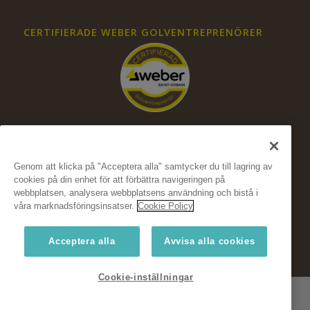
CERTIFIERADE WEBER GOLVENTREPRENÖRER
Genom att klicka på "Acceptera alla" samtycker du till lagring av
cookies på din enhet för att förbättra navigeringen på
FÖLJ OSS PÅ SOCIALA MEDIER
webbplatsen, analysera webbplatsens användning och bistå i
våra marknadsföringsinsatser.
Cookie Policy
Acceptera alla
Avvisa alla cookies
Cookie-inställningar
© Copyright Weber, Saint-Gobain Sweden AB 2024