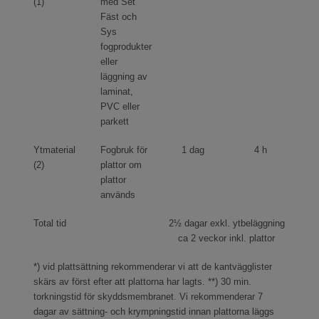
(1)
med Set
Fäst och
Sys
fogprodukter
eller
läggning av
laminat,
PVC eller
parkett
Ytmaterial
Fogbruk för
1 dag
4 h
(2)
plattor om
plattor
används
Total tid
2½ dagar exkl. ytbeläggning
ca 2 veckor inkl. plattor
*) vid plattsättning rekommenderar vi att de kantvägglister
skärs av först efter att plattorna har lagts. **) 30 min.
torkningstid för skyddsmembranet. Vi rekommenderar 7
dagar av sättning- och krympningstid innan plattorna läggs