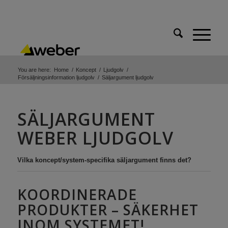
You are here:
Home
/
Koncept
/
Ljudgolv
/
Försäljningsinformation ljudgolv
/
Säljargument ljudgolv
SÄLJARGUMENT
WEBER LJUDGOLV
Vilka koncept/system-specifika säljargument finns det?
KOORDINERADE
PRODUKTER – SÄKERHET
INOM SYSTEMET!