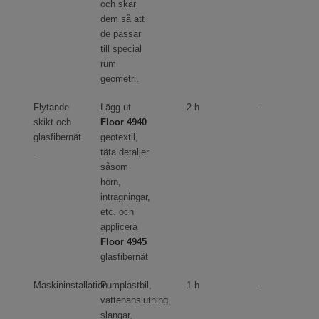
och skär
dem så att
de passar
till special
rum
geometri.
Flytande
Lägg ut
2 h
-
skikt och
Floor 4940
glasfibernät
geotextil,
.
täta detaljer
såsom
hörn,
inträgningar,
etc. och
applicera
Floor 4945
glasfibernät
Maskininstallation
Pumplastbil,
1 h
-
vattenanslutning,
slangar,