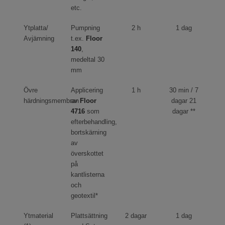
etc.
Ytplatta/
Pumpning
2 h
1 dag
Avjämning
t.ex.
Floor
140
,
medeltal 30
mm
Övre
Applicering
1 h
30 min / 7
härdningsmembran
av
Floor
dagar 21
4716
som
dagar **
efterbehandling,
bortskärning
av
överskottet
på
kantlisterna
och
geotextil*
Ytmaterial
Plattsättning
2 dagar
1 dag