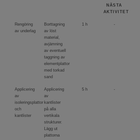
NÄSTA
AKTIVITET
Rengöring
Borttagning
1 h
-
av underlag
av löst
material,
avjämning
av eventuell
taggning av
elementplattor
med torkad
sand
Applicering
Applicering
5 h
-
av
av
isoleringsplattor
kantlister
och
på alla
kantlister
vertikala
strukturer.
Lägg ut
plattorna