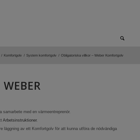
/
Komfortgolv
/
System komfortgolv
/
Obligatoriska villkor – Weber Komfortgolv
– WEBER
ra samarbete med en värmeentreprenör.
tt
Arbetsinstruktioner
.
 läggning av ett Komfortgolv för att kunna utföra de nödvändiga