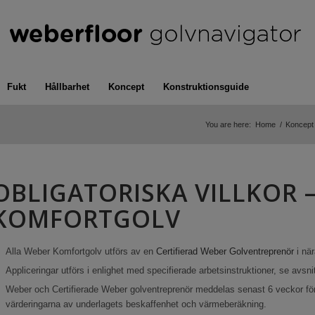
Fukt
Hållbarhet
Koncept
Konstruktionsguide
You are here:
Home
/
Koncept
OBLIGATORISKA VILLKOR 
KOMFORTGOLV
Alla Weber Komfortgolv utförs av en
Certifierad Weber Golventreprenör
i nä
Appliceringar utförs i enlighet med specifierade arbetsinstruktioner, se avsni
Weber och Certifierade Weber golventreprenör meddelas senast 6 veckor före
värderingarna av underlagets beskaffenhet och värmeberäkning.