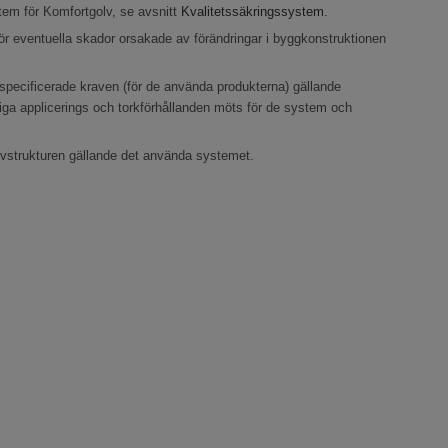
tem för Komfortgolv, se avsnitt
Kvalitetssäkringssystem
.
ör eventuella skador orsakade av förändringar i byggkonstruktionen
e specificerade kraven (för de använda produkterna) gällande
liga applicerings och torkförhållanden möts för de system och
lvstrukturen gällande det använda systemet.