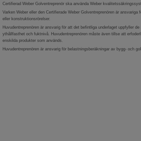
Certifierad Weber Golventreprenör ska använda Weber kvalitetssäkringssys
Varken Weber eller den Certifierade Weber Golventreprenören är ansvariga f
eller konstruktionsrörelser.
Huvudentreprenören är ansvarig för att det befintliga underlaget uppfyller d
ythållfasthet och fuktnivå. Huvudentreprenören måste även tillse att erfoder
enskilda produkter som används.
Huvudentreprenören är ansvarig för belastningsberäkningar av bygg- och go