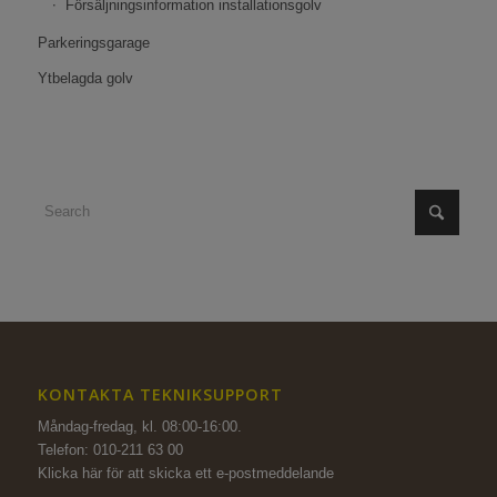
Försäljningsinformation installationsgolv
Parkeringsgarage
Ytbelagda golv
KONTAKTA TEKNIKSUPPORT
Måndag-fredag, kl. 08:00-16:00.
Telefon: 010-211 63 00
Klicka här för att skicka ett e-postmeddelande