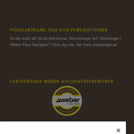
FÖRKLARINGAR, FAQ OCH PUBLIKATIONER
Är det svårt att förstå definitioner, förkortningar och förklaringar i
Weber Floor Navigator? Oroa dig inte,
här finns förklaringarna!
CERTIFIERADE WEBER GOLVENTREPRENÖRER