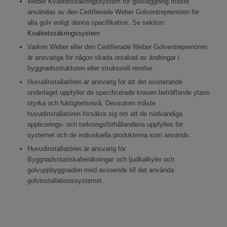
Weber Kvalitetssäkringssystem för golvläggning måste
användas av den Certifierade Weber Golventreprenören för
alla golv enligt denna specifikation. Se sektion:
Kvalitetssäkringssystem
Varken Weber eller den Certifierade Weber Golventreprenören
är ansvariga för någon skada orsakad av ändringar i
byggnadsstrukturen eller strukturell rörelse.
Huvudinstallatören är ansvarig för att det existerande
underlaget uppfyller de specificerade kraven beträffande ytans
styrka och fuktighetsnivå. Dessutom måste
huvudinstallatören försäkra sig om att de nödvändiga
applicerings- och torkningsförhållandena uppfylles för
systemet och de individuella produkterna som används.
Huvudinstallatören är ansvarig för
Byggnadsstatiskaberäkningar och ljudkalkyler och
golvuppbyggnaden med avseende till det använda
golvinstallationssystemet.