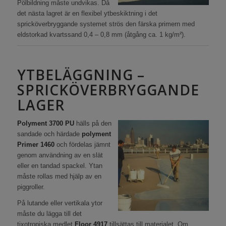
Pölbildning måste undvikas. Då
det nästa lagret är en flexibel ytbeskiktning i det
spricköverbryggande systemet strös den färska primern med
eldstorkad kvartssand 0,4 – 0,8 mm (åtgång ca. 1 kg/m²).
YTBELÄGGNING –
SPRICKÖVERBRYGGANDE
LAGER
Polyment 3700 PU
hälls på den
sandade och härdade
polyment
Primer 1460
och fördelas jämnt
genom användning av en slät
eller en tandad spackel. Ytan
måste rollas med hjälp av en
piggroller.
På lutande eller vertikala ytor
måste du lägga till det
tixotropiska medlet
Floor 4917
tillsättas till materialet. Om