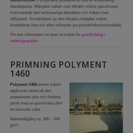
OBSERVERA:
Pumpa alltid produkterna med en kontinuerlig
blandarpump. Mängden vatten som tillsätts måste specificeras
motsvarande den kontinuerliga blandaren och mätas med
utflytstest. Korrektheten av den tillsatta mängden måste
kontrolleras före och efter utförande (se produktinformationsblad).
För mer information se även avsnittet för
grundfyllning i
underlagsguiden
.
PRIMNING POLYMENT
1460
Polyment 1460
primer måste
appliceras jämnt på den
preparerade ytan och fördelas
jämnt med en gummiraka eller
en lammulls roller.
Materialåtgång ca. 300 – 500
g/m².