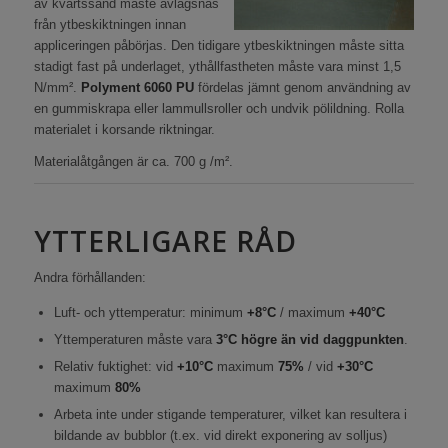
av kvartssand måste avlägsnas
från ytbeskiktningen innan
appliceringen påbörjas. Den tidigare ytbeskiktningen måste sitta
stadigt fast på underlaget, ythållfastheten måste vara minst 1,5
N/mm².
Polyment 6060 PU
fördelas jämnt genom användning av
en gummiskrapa eller lammullsroller och undvik pölildning. Rolla
materialet i korsande riktningar.
Materialåtgången är ca. 700 g /m².
YTTERLIGARE RÅD
Andra förhållanden:
Luft- och yttemperatur: minimum
+8°C
/ maximum
+40°C
Yttemperaturen måste vara
3°C högre än vid daggpunkten
.
Relativ fuktighet: vid
+10°C
maximum
75%
/ vid
+30°C
maximum
80%
Arbeta inte under stigande temperaturer, vilket kan resultera i
bildande av bubblor (t.ex. vid direkt exponering av solljus)