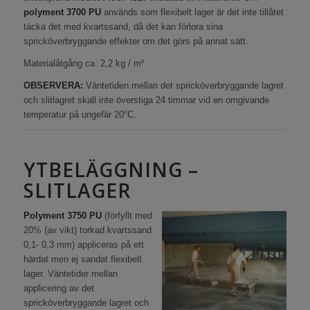
polyment 3700 PU
används som flexibelt lager är det inte tillåtet
täcka det med kvartssand, då det kan förlora sina
spricköverbryggande effekter om det görs på annat sätt.
Materialåtgång ca. 2,2 kg / m²
OBSERVERA:
Väntetiden mellan det spricköverbryggande lagret
och slitlagret skall inte överstiga 24 timmar vid en omgivande
temperatur på ungefär 20°C.
YTBELÄGGNING –
SLITLAGER
Polyment 3750 PU
(förfyllt med
20% (av vikt) torkad kvartssand
0,1- 0,3 mm) appliceras på ett
härdat men ej sandat flexibelt
lager. Väntetider mellan
applicering av det
spricköverbryggande lagret och