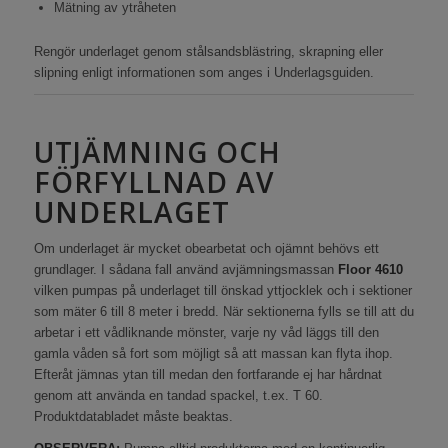
Mätning av ytråheten
Rengör underlaget genom stålsandsblästring, skrapning eller
slipning enligt informationen som anges i Underlagsguiden.
UTJÄMNING OCH
FÖRFYLLNAD AV
UNDERLAGET
Om underlaget är mycket obearbetat och ojämnt behövs ett
grundlager. I sådana fall använd avjämningsmassan
Floor 4610
vilken pumpas på underlaget till önskad yttjocklek och i sektioner
som mäter 6 till 8 meter i bredd. När sektionerna fylls se till att du
arbetar i ett vådliknande mönster, varje ny våd läggs till den
gamla våden så fort som möjligt så att massan kan flyta ihop.
Efteråt jämnas ytan till medan den fortfarande ej har hårdnat
genom att använda en tandad spackel, t.ex. T 60.
Produktdatabladet måste beaktas.