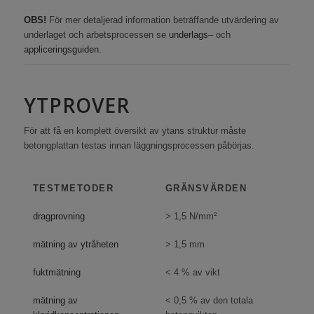
OBS!
För mer detaljerad information beträffande utvärdering av
underlaget och arbetsprocessen se
underlags
– och
appliceringsguiden
.
YTPROVER
För att få en komplett översikt av ytans struktur måste
betongplattan testas innan läggningsprocessen påbörjas.
TESTMETODER
GRÄNSVÄRDEN
dragprovning
> 1,5 N/mm²
mätning av ytråheten
> 1,5 mm
fuktmätning
< 4 % av vikt
mätning av
< 0,5 % av den totala