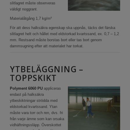
slitlagret måste observeras
väldigt noggrant.
Materialåtgång 1,7 kg/m²
För att dess halksäkra egenskap ska uppnås, täcks det färska
slitlagret helt och hållet med eldstorkad kvartssand, ex. 0,7 – 1,2
mm. Restsand måste borstas bort eller tas bort genom
dammsugning efter att materialet har torkat.
YTBELÄGGNING –
TOPPSKIKT
Polyment 6060 PU
appliceras
endast på halksäkra
ytbeskiktningar strödda med
eldstorkad kvartssand. Ytan
måste vara torr och ren, dvs. fri
från varje ämne som kan orsaka
vidhäftningssläpp. Överskottet