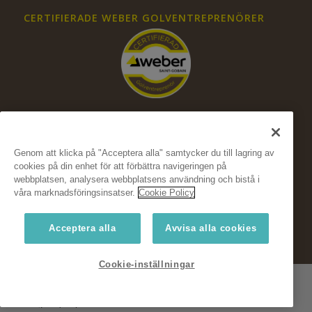
CERTIFIERADE WEBER GOLVENTREPRENÖRER
Genom att klicka på "Acceptera alla" samtycker du till lagring av
cookies på din enhet för att förbättra navigeringen på
FÖLJ OSS PÅ SOCIALA MEDIER
webbplatsen, analysera webbplatsens användning och bistå i
våra marknadsföringsinsatser.
Cookie Policy
Acceptera alla
Avvisa alla cookies
Cookie-inställningar
© Copyright Weber, Saint-Gobain Sweden AB 2024
Weber Floor
Fukt
Hållbarhet
Koncept
Konstruktionsguide
Integritetspolicyn
Cookies