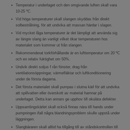
Temperatur i underlaget och den omgivande luften skall vara
10-25 ºC.
Vid höga temperaturer skall slangen skyddas från direkt
solbestrålning, för att undvika att massan härdar i slagen.
Vid mycket låga temperaturer är det lämpligt att använda sig
av längre slang än vanligt vilket ökar temperaturen hos
materialet som kommer ut från slangen.
Rekommenderat torkförhållande är en lufttemperatur om 20 ºC
och en relativ fuktighet om 50%.
Undvik direkt soljus f rån fönster, drag från
ventilationsöppningar, värmefläktar och luftkonditionering
under de första dagarna.
Det första materialet skall pumpas i slutna kärl för att undvika
att spillvatten eller överskott av material hamnar på
underlaget. Detta kan annars ge upphov till okulära defekter.
Uppsamlingskärlet skall också finnas nära till hands under
pumpningen ifall några blandningsproblem skulle uppstå under
läggningen.
Slangbäraren skall alltid ha tillgång till av ståndskontrollen till