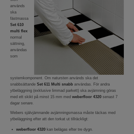
används
ska
fästmassa
Set 610
multi flex
normal
sättning,
användas
som
systemkomponent. Om natursten används ska det
snabbsättande
Set 611 Multi snabb
användas. För andra
ytbeläggning (exklusive limmad parkett) ska avjämning göras
med ett skikt på minst 15 mm med
weberfloor 4320
senast 7
dagar senare.
Webers självjämnande avjämningsmassa måste täckas med
ytbeläggning efter att den torkat ut tillräckligt:
weberfloor 4320
kan belägas efter tre dygn.