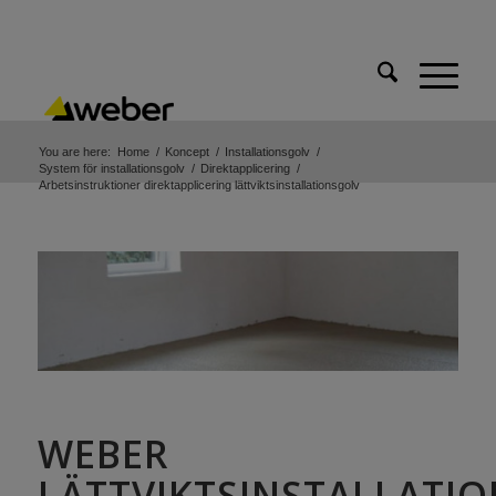
You are here:
Home
/
Koncept
/
Installationsgolv
/
System för installationsgolv
/
Direktapplicering
/
Arbetsinstruktioner direktapplicering lättviktsinstallationsgolv
WEBER
LÄTTVIKTSINSTALLATI