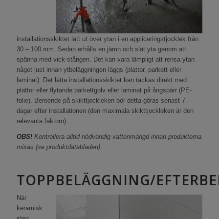
installationsskiktet lätt ut över ytan i en appliceringstjocklek från
30 – 100 mm. Sedan erhålls en jämn och slät yta genom att
spänna med vick-stången. Det kan vara lämpligt att rensa ytan
något just innan ytbeläggningen läggs (plattor, parkett eller
laminat). Det lätta installationsskiktet kan täckas direkt med
plattor eller flytande parkettgolv eller laminat på ångspärr (PE-
folie). Beroende på skikttjockleken bör detta göras senast 7
dagar efter installationen (den maximala skikttjockleken är den
relevanta faktorn).
OBS!
Kontrollera alltid nödvändig vattenmängd innan produkterna
mixas (se produktdatabladen)
TOPPBELÄGGNING/EFTERB
När
keramisk
sten