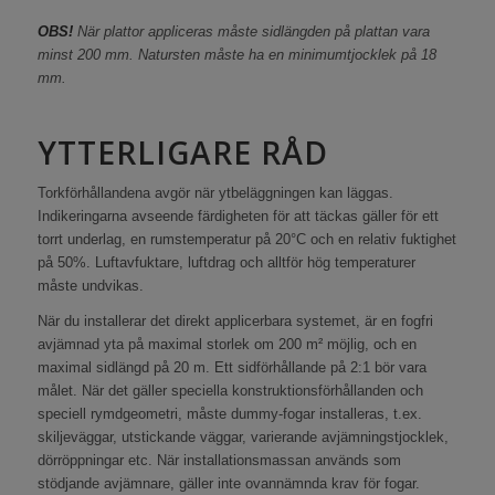
OBS!
När plattor appliceras måste sidlängden på plattan vara
minst 200 mm. Natursten måste ha en minimumtjocklek på 18
mm.
YTTERLIGARE RÅD
Torkförhållandena avgör när ytbeläggningen kan läggas.
Indikeringarna avseende färdigheten för att täckas gäller för ett
torrt underlag, en rumstemperatur på 20°C och en relativ fuktighet
på 50%. Luftavfuktare, luftdrag och alltför hög temperaturer
måste undvikas.
När du installerar det direkt applicerbara systemet, är en fogfri
avjämnad yta på maximal storlek om 200 m² möjlig, och en
maximal sidlängd på 20 m. Ett sidförhållande på 2:1 bör vara
målet. När det gäller speciella konstruktionsförhållanden och
speciell rymdgeometri, måste dummy-fogar installeras, t.ex.
skiljeväggar, utstickande väggar, varierande avjämningstjocklek,
dörröppningar etc. När installationsmassan används som
stödjande avjämnare, gäller inte ovannämnda krav för fogar.