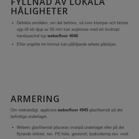
FYLLNAD AV LOKALA
HÅLIGHETER
Defekta områden, om det behövs, så som klumpar och brister
upp till ett djup av 50 mm kan avjämnas med ett tixotropt
handspackel typ
weberfloor
4040
.
Efter ungefär tre timmar kan påföljande arbete påbörjas.
ARMERING
Om nödvändigt, applicera
weberfloor
4945
glasfibernät på det
befintliga underlaget.
Webers glasfibernät placeras ovanpå underlaget eller på det
flytande skiktet, tex. PE-folie, geotextil, ljudisolering osv. med