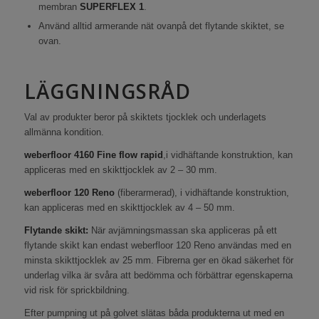
membran
SUPERFLEX 1
.
Använd alltid armerande nät ovanpå det flytande skiktet, se
ovan.
LÄGGNINGSRÅD
Val av produkter beror på skiktets tjocklek och underlagets
allmänna kondition.
weberfloor 4160 Fine flow rapid
,i vidhäftande konstruktion, kan
appliceras med en skikttjocklek av 2 – 30 mm.
weberfloor 120 Reno
(fiberarmerad), i vidhäftande konstruktion,
kan appliceras med en skikttjocklek av 4 – 50 mm.
Flytande skikt:
När avjämningsmassan ska appliceras på ett
flytande skikt kan endast weberfloor 120 Reno användas med en
minsta skikttjocklek av 25 mm. Fibrerna ger en ökad säkerhet för
underlag vilka är svåra att bedömma och förbättrar egenskaperna
vid risk för sprickbildning.
Efter pumpning ut på golvet slätas båda produkterna ut med en