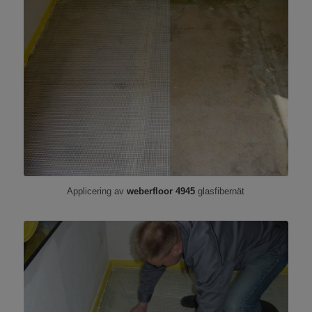
Applicering av
weberfloor 4945
glasfibernät