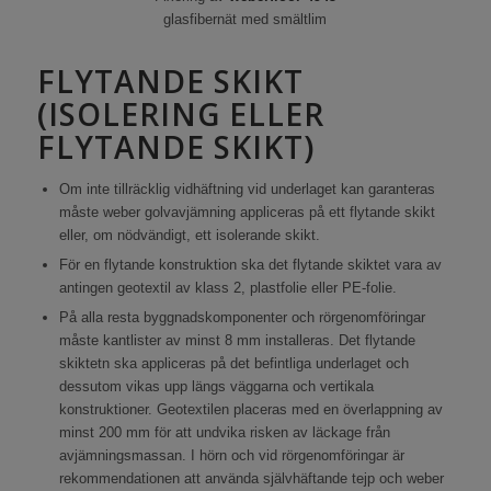
glasfibernät med smältlim
FLYTANDE SKIKT
(ISOLERING ELLER
FLYTANDE SKIKT)
Om inte tillräcklig vidhäftning vid underlaget kan garanteras
måste weber golvavjämning appliceras på ett flytande skikt
eller, om nödvändigt, ett isolerande skikt.
För en flytande konstruktion ska det flytande skiktet vara av
antingen geotextil av klass 2, plastfolie eller PE-folie.
På alla resta byggnadskomponenter och rörgenomföringar
måste kantlister av minst 8 mm installeras. Det flytande
skiktetn ska appliceras på det befintliga underlaget och
dessutom vikas upp längs väggarna och vertikala
konstruktioner. Geotextilen placeras med en överlappning av
minst 200 mm för att undvika risken av läckage från
avjämningsmassan. I hörn och vid rörgenomföringar är
rekommendationen att använda självhäftande tejp och weber