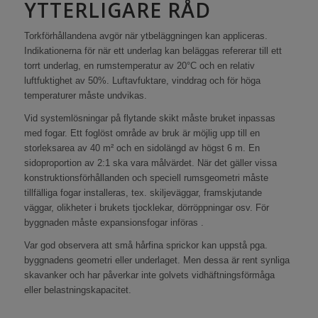
YTTERLIGARE RÅD
Torkförhållandena avgör när ytbeläggningen kan appliceras.
Indikationerna för när ett underlag kan beläggas refererar till ett
torrt underlag, en rumstemperatur av 20°C och en relativ
luftfuktighet av 50%. Luftavfuktare, vinddrag och för höga
temperaturer måste undvikas.
Vid systemlösningar på flytande skikt måste bruket inpassas
med fogar. Ett foglöst område av bruk är möjlig upp till en
storleksarea av 40 m² och en sidolängd av högst 6 m. En
sidoproportion av 2:1 ska vara målvärdet. När det gäller vissa
konstruktionsförhållanden och speciell rumsgeometri måste
tillfälliga fogar installeras, tex. skiljeväggar, framskjutande
väggar, olikheter i brukets tjocklekar, dörröppningar osv. För
byggnaden måste expansionsfogar införas .
Var god observera att små hårfina sprickor kan uppstå pga.
byggnadens geometri eller underlaget. Men dessa är rent synliga
skavanker och har påverkar inte golvets vidhäftningsförmåga
eller belastningskapacitet.