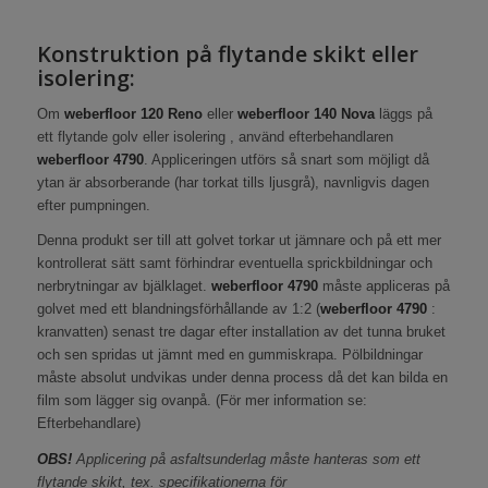
Konstruktion på flytande skikt eller
isolering:
Om
weberfloor 120 Reno
eller
weberfloor 140 Nova
läggs på
ett flytande golv eller isolering , använd efterbehandlaren
weberfloor
4790
. Appliceringen utförs så snart som möjligt då
ytan är absorberande (har torkat tills ljusgrå), navnligvis dagen
efter pumpningen.
Denna produkt ser till att golvet torkar ut jämnare och på ett mer
kontrollerat sätt samt förhindrar eventuella sprickbildningar och
nerbrytningar av bjälklaget.
weberfloor
4790
måste appliceras på
golvet med ett blandningsförhållande av 1:2 (
weberfloor
4790
:
kranvatten) senast tre dagar efter installation av det tunna bruket
och sen spridas ut jämnt med en gummiskrapa. Pölbildningar
måste absolut undvikas under denna process då det kan bilda en
film som lägger sig ovanpå. (För mer information se:
Efterbehandlare)
OBS!
Applicering på asfaltsunderlag måste hanteras som ett
flytande skikt, tex. specifikationerna för