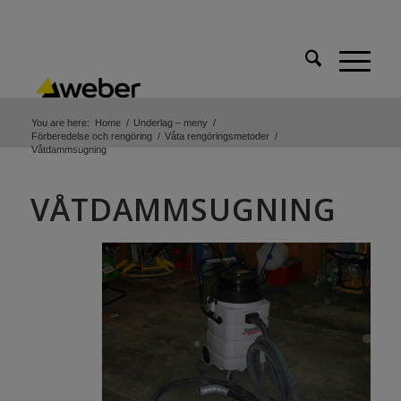
You are here:
Home
/
Underlag – meny
/
Förberedelse och rengöring
/
Våta rengöringsmetoder
/
Våtdammsugning
VÅTDAMMSUGNING