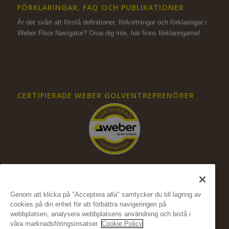
FÖRKLARINGAR, FAQ OCH PUBLIKATIONER
Är det svårt att förstå definitioner, förkortningar och förklaringar i
Weber Floor Navigator? Oroa dig inte,
här finns förklaringarna!
CERTIFIERADE WEBER GOLVENTREPRENÖRER
Genom att klicka på "Acceptera alla" samtycker du till lagring av
cookies på din enhet för att förbättra navigeringen på
FÖLJ OSS PÅ SOCIALA MEDIER
webbplatsen, analysera webbplatsens användning och bistå i
våra marknadsföringsinsatser.
Cookie Policy