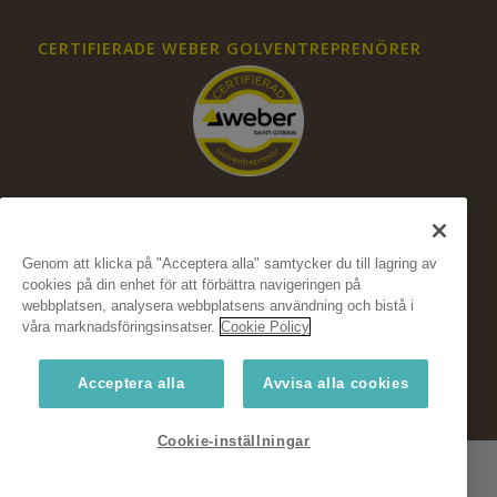
CERTIFIERADE WEBER GOLVENTREPRENÖRER
Genom att klicka på "Acceptera alla" samtycker du till lagring av
cookies på din enhet för att förbättra navigeringen på
FÖLJ OSS PÅ SOCIALA MEDIER
webbplatsen, analysera webbplatsens användning och bistå i
våra marknadsföringsinsatser.
Cookie Policy
Acceptera alla
Avvisa alla cookies
Cookie-inställningar
© Copyright Weber, Saint-Gobain Sweden AB 2024
Weber Floor
Fukt
Hållbarhet
Koncept
Konstruktionsguide