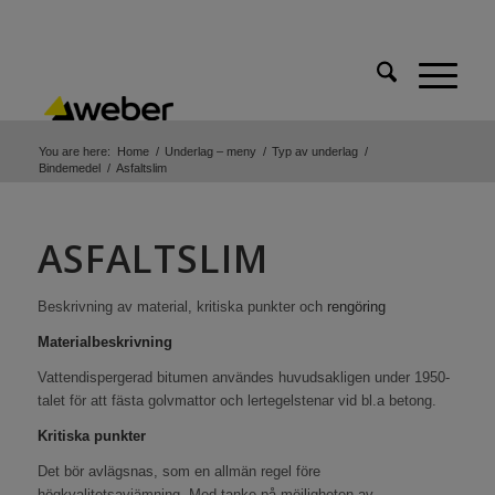
You are here:
Home
/
Underlag – meny
/
Typ av underlag
/
Bindemedel
/
Asfaltslim
ASFALTSLIM
Beskrivning av material, kritiska punkter och
rengöring
Materialbeskrivning
Vattendispergerad bitumen användes huvudsakligen under 1950-
talet för att fästa golvmattor och lertegelstenar vid bl.a betong.
Kritiska punkter
Det bör avlägsnas, som en allmän regel före
högkvalitetsavjämning. Med tanke på möjligheten av