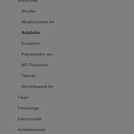
Bindemedel
Akryllim
Alkaliresistenta lim
Asfaltslim
Kontaktlim
Polyuretanlim osv.
MS-Polymerlim
Tätskikt
Alkoholbaserat lim
Färger
Föroreningar
Kalciumsulfat
Asfaltsbaserade