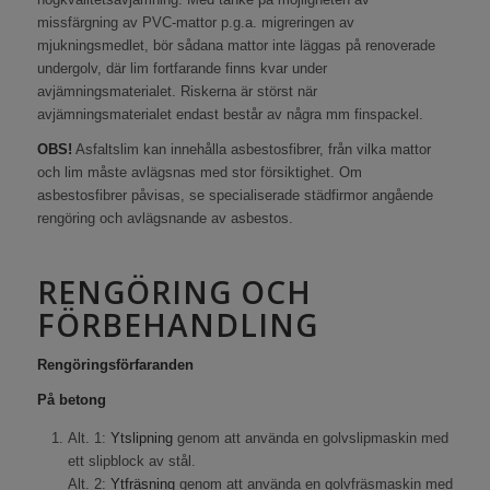
missfärgning av PVC-mattor p.g.a. migreringen av
mjukningsmedlet, bör sådana mattor inte läggas på renoverade
undergolv, där lim fortfarande finns kvar under
avjämningsmaterialet. Riskerna är störst när
avjämningsmaterialet endast består av några mm finspackel.
OBS!
Asfaltslim kan innehålla asbestosfibrer, från vilka mattor
och lim måste avlägsnas med stor försiktighet. Om
asbestosfibrer påvisas, se specialiserade städfirmor angående
rengöring och avlägsnande av asbestos.
RENGÖRING OCH
FÖRBEHANDLING
Rengöringsförfaranden
På betong
Alt. 1:
Ytslipning
genom att använda en golvslipmaskin med
ett slipblock av stål.
Alt. 2:
Ytfräsning
genom att använda en golvfräsmaskin med