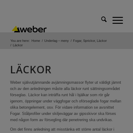
You are here:
Home
/
Underlag – meny
/
Fogar, Sprickor, Läckor
/
Läckor
LÄCKOR
Weber självutjämnande avjämningsmassor flyter ut väldigt jämnt
och av den anledningen måste alla läckor runt sättningsområdet
förseglas. Läckor kan inträffa runt hål i bjälkar som rör går
igenom, öppningar under väggfogar och oförseglade fogar mellan
olika betongelement, osv. För vidare information se avsnittet
Fogar. Stålprofiler under skiljeväggar av gipsskivor ska förses
med någon form av försegling där penetrering ska undvikas.
Om det finns anledning att misstänka ett större antal läckor i