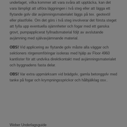
underlaget, vilka kommer att vara svåra att upptäcka, kan det
vara lämpligt att utföra läggningen i två steg eller att lägga ett
flytande golv där avjämningsmaterialet läggs på tex. geotextil
eller plastfolie. Om det görs i två steg involverar det första steget
att fylla upp eventuella ojämnheter och fogar med ett ganska
grovt, pumpapplicerat fyllnadsmaterial följt av avslutande
avjämning med självavjämnande material.
OBS!
Vid applicering av flytande golv måste alla väggar och
sektioners rörgenomföringar isoleras med hjälp av Floor 4960
kantlister för att undvika direktkontakt med avjämningsmaterialet
och byggnadens fasta delar.
OBS!
Var extra uppmärksam vid brädgolv, gamla betonggolv med
tanke på fogar och krympningssprickor och hålbjälklag osv..
Weber Underlagsguide