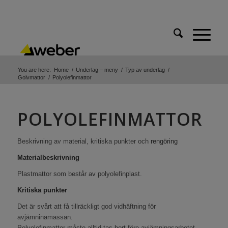
You are here:
Home
/
Underlag – meny
/
Typ av underlag
/
Golvmattor
/
Polyolefinmattor
POLYOLEFINMATTOR
Beskrivning av material, kritiska punkter och
rengöring
Materialbeskrivning
Plastmattor som består av polyolefinplast.
Kritiska punkter
Det är svårt att få tillräckligt god vidhäftning för
avjämninamassan.
Polyolefinmattor måste alltid tas bort före avjämningsarbetet.