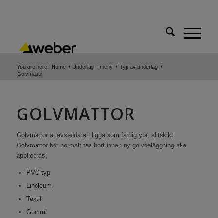
You are here:
Home
/
Underlag – meny
/
Typ av underlag
/
Golvmattor
GOLVMATTOR
Golvmattor är avsedda att ligga som färdig yta, slitskikt.
Golvmattor bör normalt tas bort innan ny golvbeläggning ska
appliceras.
PVC-typ
Linoleum
Textil
Gummi