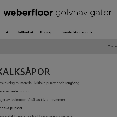
Fukt
Hållbarhet
Koncept
Konstruktionsguide
You ar
KALKSÅPOR
skrivning av material, kritiska punkter och
rengöring
aterialbeskrivning
ger av kalksåpor påträffas i tvättutrymmen.
ritiska punkter
ssa skikt måste tas bort före avjämningsarbetet.