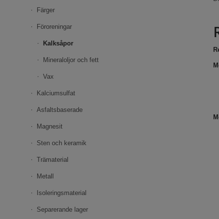
Färger
Föroreningar
Kalksåpor
R
Mineraloljor och fett
M
Vax
Kalciumsulfat
Asfaltsbaserade
M
Magnesit
Sten och keramik
Trämaterial
Metall
Isoleringsmaterial
Separerande lager