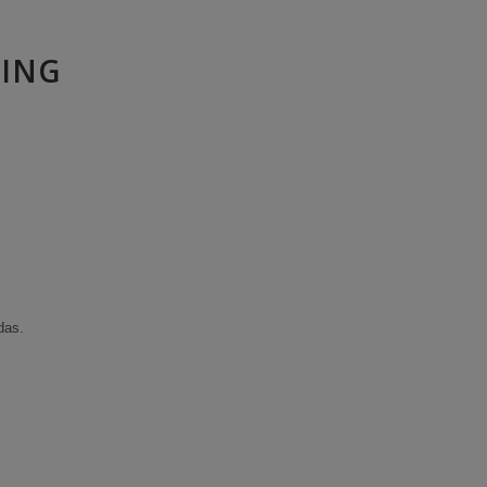
ING
das.