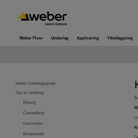
Weber Floor
Underlag
Applicering
Ytbeläggning
Weber Underlagsguide
Typ av underlag
Be
Betong
M
Cementbruk
La
Golvmattor
K
Bindemedel
De