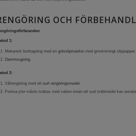
RENGÖRING OCH FÖRBEHANDL
engöringsförfaranden
etod 1:
Mekanisk borttagning med en
golvslipmaskin
med grovkorningt slippapper.
Dammsugning
.
etod 2:
Våtrengöring med ett
surt rengöringsmedel
.
Porösa ytor måste tvättas med vatten innan ett surt tvättmedel kan använ