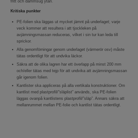
fritt och dammsug ytan.
Kritiska punkter
PE-folien ska läggas ut mycket jämnt på underlaget; varje
veck kommer att resultera i att tjockleken på
avjämningsmassan reduceras, vilket i sin tur kan leda till
sprickor.
Alla genomförningar genom underlaget (värmerör osv) måste
tätas ordentligt för att undvika läckor.
Säkra att de olika lagren har ett överlapp på minst 200 mm
och/eller tätas med tejp för att undvika att avjämningsmassan
går igenom folien.
Kantlister ska appliceras på alla vertikala konstruktioner. Om
kantlist med plastprofil/”släplist” används, ska PE-folien
läggas ovanpå kantlistens plastprofil/”släp”. Annars säkra att
mellanrummet mellan PE-folie och kantlist tätas ordentligt.