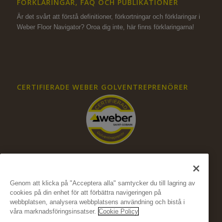
FÖRKLARINGAR, FAQ OCH PUBLIKATIONER
Är det svårt att förstå definitioner, förkortningar och förklaringar i
Weber Floor Navigator? Oroa dig inte,
här finns förklaringarna!
CERTIFIERADE WEBER GOLVENTREPRENÖRER
Genom att klicka på "Acceptera alla" samtycker du till lagring av
cookies på din enhet för att förbättra navigeringen på
FÖLJ OSS PÅ SOCIALA MEDIER
webbplatsen, analysera webbplatsens användning och bistå i
våra marknadsföringsinsatser.
Cookie Policy