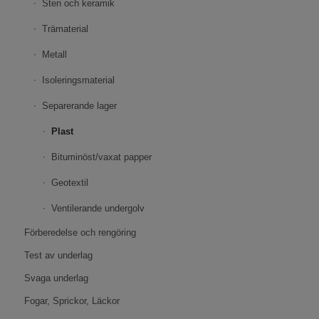
Sten och keramik
Trämaterial
Metall
Isoleringsmaterial
Separerande lager
Plast
Bituminöst/vaxat papper
Geotextil
Ventilerande undergolv
Förberedelse och rengöring
Test av underlag
Svaga underlag
Fogar, Sprickor, Läckor