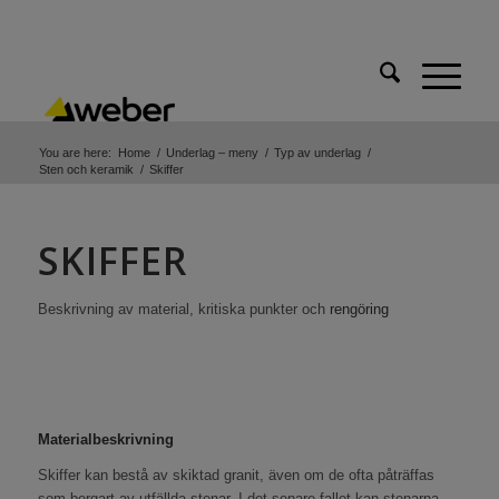
You are here:
Home
/
Underlag – meny
/
Typ av underlag
/
Sten och keramik
/
Skiffer
SKIFFER
Beskrivning av material, kritiska punkter och
rengöring
Materialbeskrivning
Skiffer kan bestå av skiktad granit, även om de ofta påträffas
som bergart av utfällda stenar. I det senare fallet kan stenarna