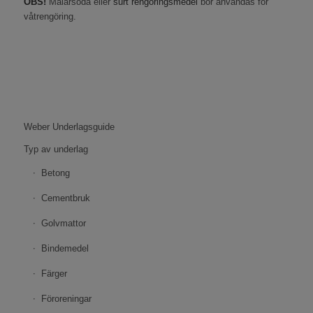
OBS!
Målarsoda eller
surt rengöringsmedel
bör användas för
våtrengöring.
Weber Underlagsguide
Typ av underlag
Betong
Cementbruk
Golvmattor
Bindemedel
Färger
Föroreningar