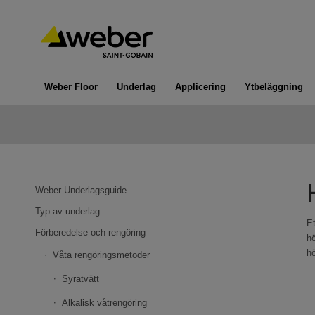
Weber Floor
Underlag
Applicering
Ytbeläggning
Weber Underlagsguide
Typ av underlag
Et
Förberedelse och rengöring
hö
hö
Våta rengöringsmetoder
Syratvätt
Alkalisk våtrengöring