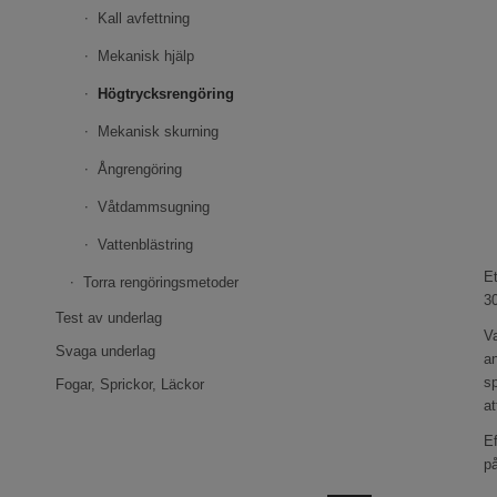
Kall avfettning
Mekanisk hjälp
Högtrycksrengöring
Mekanisk skurning
Ångrengöring
Våtdammsugning
Vattenblästring
Et
Torra rengöringsmetoder
30
Test av underlag
Va
Svaga underlag
a
sp
Fogar, Sprickor, Läckor
at
Ef
på