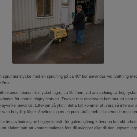
t sprutmunstycke med en spridning på ca 40º bör användas vid tvättning med 
 l/min.
ttenkonsumtionen är mycket lägre, ca 10 l/min, vid användning av högtrycks
nvändas för normal högtryckstvätt. Trycket mot arbetsytan kommer att vara 
rayvinkel används. Effekten på ytan i detta fall kommer att vara så intensiv
t vara betydligt lägre. Användning av en punktstråle och ett roterande munst
fektiv användning av högtryckstvätt för golvrengöring kräver en korrekt arbetsr
 ett sådant sätt att kontaminationen förs till avloppet eller till den uppsaml