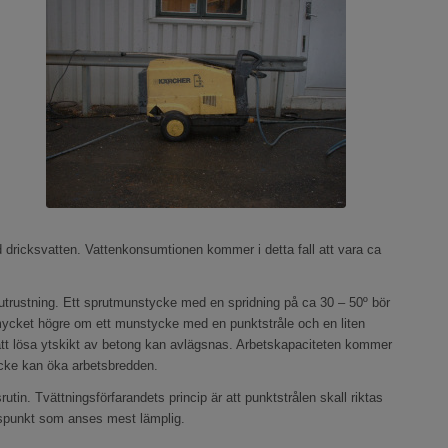
dricksvatten. Vattenkonsumtionen kommer i detta fall att vara ca
utrustning. Ett sprutmunstycke med en spridning på ca 30 – 50º bör
mycket högre om ett munstycke med en punktstråle och en liten
 att lösa ytskikt av betong kan avlägsnas. Arbetskapaciteten kommer
ycke kan öka arbetsbredden.
utin. Tvättningsförfarandets princip är att punktstrålen skall riktas
ingspunkt som anses mest lämplig.