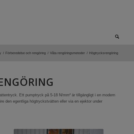
y
/
Förberedelse och rengöring
/
Våta rengöringsmetoder
/
Högtrycksrengöring
RENGÖRING
 vattentryck. Ett pumptryck på 5-18 N/mm² är tillgängligt i en modern
re den egentliga högtryckstvätten eller via en ejektor under